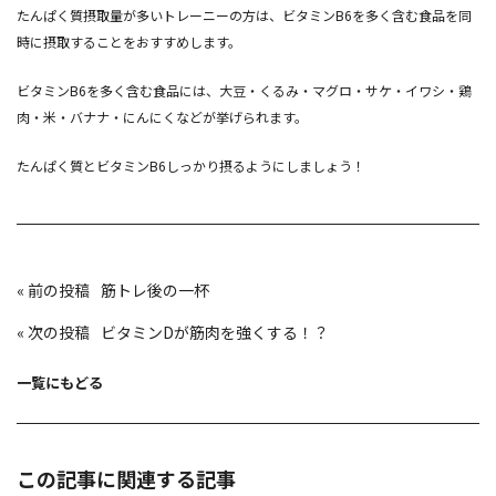
たんぱく質摂取量が多いトレーニーの方は、ビタミンB6を多く含む食品を同
時に摂取することをおすすめします。
ビタミンB6を多く含む食品には、大豆・くるみ・マグロ・サケ・イワシ・鶏
肉・米・バナナ・にんにくなどが挙げられます。
たんぱく質とビタミンB6しっかり摂るようにしましょう！
投
«
筋トレ後の一杯
稿
ナ
ビ
«
ビタミンDが筋肉を強くする！？
ゲ
ー
シ
ョ
一覧にもどる
ン
この記事に関連する記事