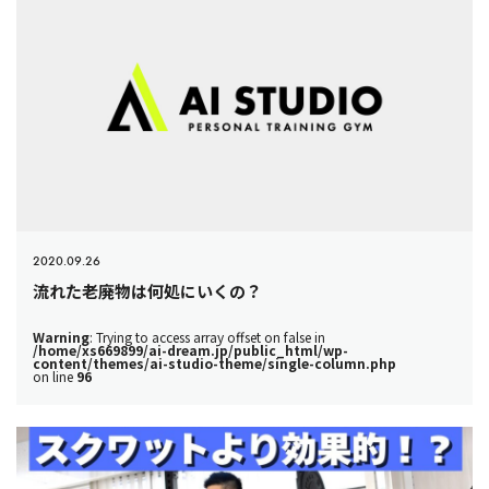
2020.09.26
流れた老廃物は何処にいくの？
Warning
: Trying to access array offset on false in
/home/xs669899/ai-dream.jp/public_html/wp-
content/themes/ai-studio-theme/single-column.php
on line
96