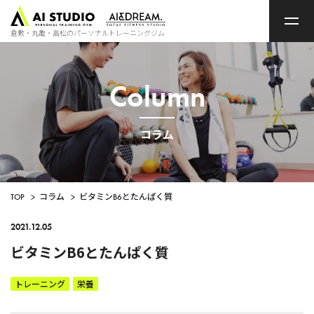
ト
ッ
プ
倉敷・丸亀・高松のパーソナルトレーニングジム
ペ
ー
ジ
Column
コラム
TOP
>
コラム
>
ビタミンB6とたんぱく質
2021.12.05
ビタミンB6とたんぱく質
トレーニング
栄養