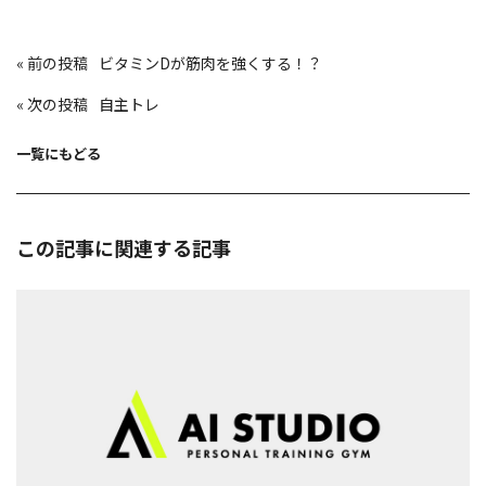
投
«
ビタミンDが筋肉を強くする！？
稿
ナ
ビ
«
自主トレ
ゲ
ー
シ
ョ
一覧にもどる
ン
この記事に関連する記事