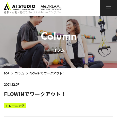
ト
ッ
プ
倉敷・丸亀・高松のパーソナルトレーニングジム
ペ
ー
ジ
Column
コラム
TOP
>
コラム
>
FLOWINでワークアウト！
2021.12.07
FLOWINでワークアウト！
トレーニング