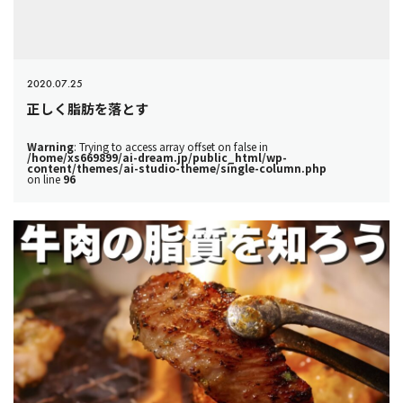
2020.07.25
正しく脂肪を落とす
Warning
: Trying to access array offset on false in
/home/xs669899/ai-dream.jp/public_html/wp-
content/themes/ai-studio-theme/single-column.php
on line
96