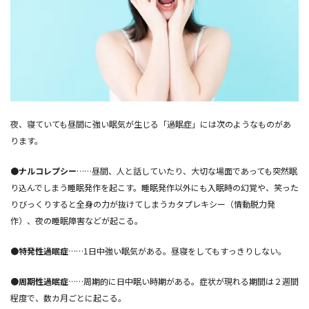
夜、寝ていても昼間に強い眠気が生じる「過眠症」には次のようなものがあ
ります。
●ナルコレプシー
……昼間、人と話していたり、大切な場面であっても突然眠
り込んでしまう睡眠発作を起こす。睡眠発作以外にも入眠時の幻覚や、笑った
りびっくりすると全身の力が抜けてしまうカタプレキシー（情動脱力発
作）、夜の睡眠障害などが起こる。
●特発性過眠症
……1日中強い眠気がある。昼寝をしてもすっきりしない。
●周期性過眠症
……周期的に日中眠い時期がある。症状が現れる期間は２週間
程度で、数カ月ごとに起こる。