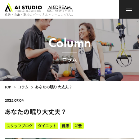
ト
ッ
プ
倉敷・丸亀・高松のパーソナルトレーニングジム
ペ
ー
ジ
Column
コラム
TOP
>
コラム
>
あなたの眠り大丈夫？
2025.07.04
あなたの眠り大丈夫？
スタッフブログ
ダイエット
健康
栄養