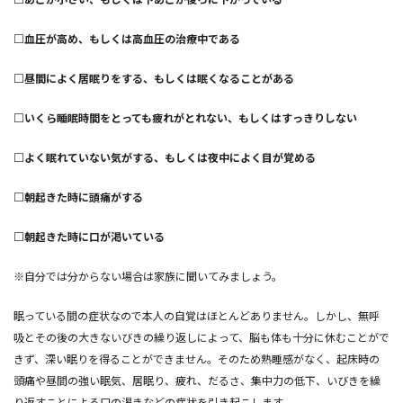
□血圧が高め、もしくは高血圧の治療中である
□昼間によく居眠りをする、もしくは眠くなることがある
□いくら睡眠時間をとっても疲れがとれない、もしくはすっきりしない
□よく眠れていない気がする、もしくは夜中によく目が覚める
□朝起きた時に頭痛がする
□朝起きた時に口が渇いている
※自分では分からない場合は家族に聞いてみましょう。
眠っている間の症状なので本人の自覚はほとんどありません。しかし、無呼
吸とその後の大きないびきの繰り返しによって、脳も体も十分に休むことがで
きず、深い眠りを得ることができません。そのため熟睡感がなく、起床時の
頭痛や昼間の強い眠気、居眠り、疲れ、だるさ、集中力の低下、いびきを繰
り返すことによる口の渇きなどの症状を引き起こします。