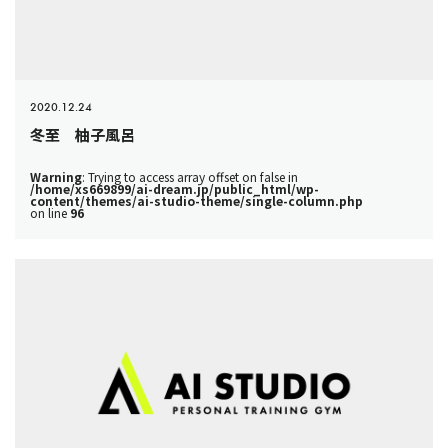
2020.12.24
冬至 柚子風呂
Warning
: Trying to access array offset on false in
/home/xs669899/ai-dream.jp/public_html/wp-
content/themes/ai-studio-theme/single-column.php
on line
96