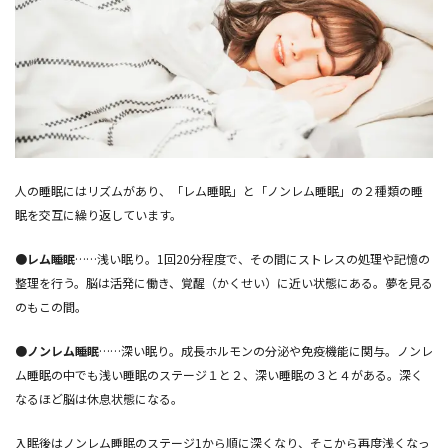
人の睡眠にはリズムがあり、「レム睡眠」と「ノンレム睡眠」の２種類の睡
眠を交互に繰り返しています。
●レム睡眠
……浅い眠り。1回20分程度で、その間にストレスの処理や記憶の
整理を行う。脳は活発に働き、覚醒（かくせい）に近い状態にある。夢を見る
のもこの間。
●ノンレム睡眠
……深い眠り。成長ホルモンの分泌や免疫機能に関与。ノンレ
ム睡眠の中でも浅い睡眠のステージ１と２、深い睡眠の３と４がある。深く
なるほど脳は休息状態になる。
入眠後はノンレム睡眠のステージ1から順に深くなり、そこから再度浅くなっ