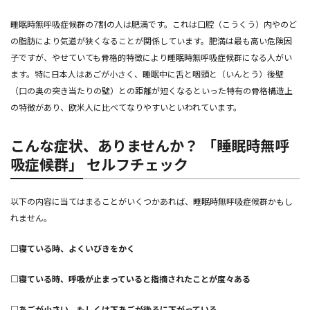
睡眠時無呼吸症候群の7割の人は肥満です。これは口腔（こうくう）内やのど
の脂肪により気道が狭くなることが関係しています。肥満は最も高い危険因
子ですが、やせていても骨格的特徴により睡眠時無呼吸症候群になる人がい
ます。特に日本人はあごが小さく、睡眠中に舌と咽頭と（いんとう）後壁
（口の奥の突き当たりの壁）との距離が短くなるといった特有の骨格構造上
の特徴があり、欧米人に比べてなりやすいといわれています。
こんな症状、ありませんか？ 「睡眠時無呼
吸症候群」 セルフチェック
以下の内容に当てはまることがいくつかあれば、睡眠時無呼吸症候群かもし
れません。
□寝ている時、よくいびきをかく
□寝ている時、呼吸が止まっていると指摘されたことが度々ある
□あごが小さい、もしくは下あごが後ろに下がっている