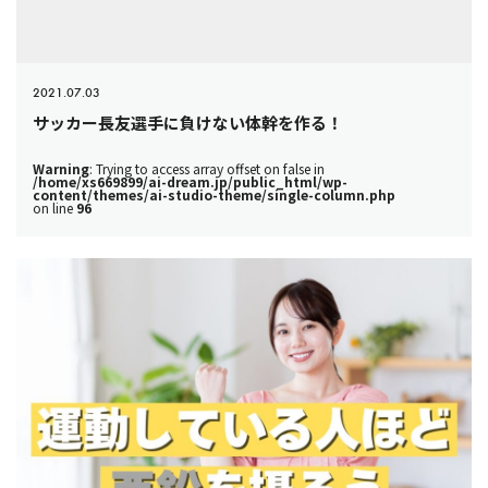
2021.07.03
サッカー長友選手に負けない体幹を作る！
Warning
: Trying to access array offset on false in
/home/xs669899/ai-dream.jp/public_html/wp-
content/themes/ai-studio-theme/single-column.php
on line
96