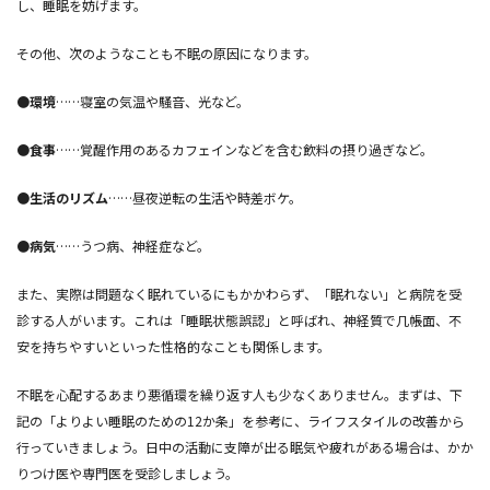
し、睡眠を妨げます。
その他、次のようなことも不眠の原因になります。
●環境
……寝室の気温や騒音、光など。
●食事
……覚醒作用のあるカフェインなどを含む飲料の摂り過ぎなど。
●生活のリズム
……昼夜逆転の生活や時差ボケ。
●病気
……うつ病、神経症など。
また、実際は問題なく眠れているにもかかわらず、「眠れない」と病院を受
診する人がいます。これは「睡眠状態誤認」と呼ばれ、神経質で几帳面、不
安を持ちやすいといった性格的なことも関係します。
不眠を心配するあまり悪循環を繰り返す人も少なくありません。まずは、下
記の「よりよい睡眠のための12か条」を参考に、ライフスタイルの改善から
行っていきましょう。日中の活動に支障が出る眠気や疲れがある場合は、かか
りつけ医や専門医を受診しましょう。