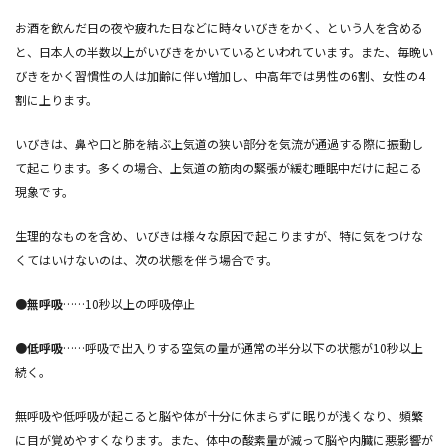
お酒を飲んだ日の夜や疲れた日などに時々いびきをかく、という人を含める
と、日本人の半数以上がいびきをかいているといわれています。また、毎晩い
びきをかく習慣性の人は加齢に伴い増加し、中高年では男性の6割、女性の4
割に上ります。
いびきは、鼻や口と肺を結ぶ上気道の狭い部分を気流が通過する際に振動し
て起こります。多くの場合、上気道の筋肉の緊張が緩む睡眠中だけに起こる
現象です。
生理的なものを含め、いびきは様々な原因で起こりますが、特に気をつけな
くてはいけないのは、次の状態を伴う場合です。
●無呼吸
……10秒以上の呼吸停止
●低呼吸
……呼吸で出入りする空気の量が通常の半分以下の状態が10秒以上
続く。
無呼吸や低呼吸が起こると脳や体が十分に休まらずに眠りが浅くなり、頻繁
に目が覚めやすくなります。また、体中の酸素量が減って脳や内臓に悪影響が