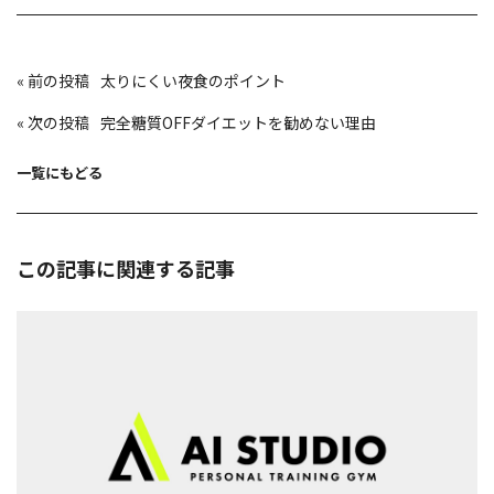
投
«
太りにくい夜食のポイント
稿
ナ
ビ
«
完全糖質OFFダイエットを勧めない理由
ゲ
ー
シ
ョ
一覧にもどる
ン
この記事に関連する記事