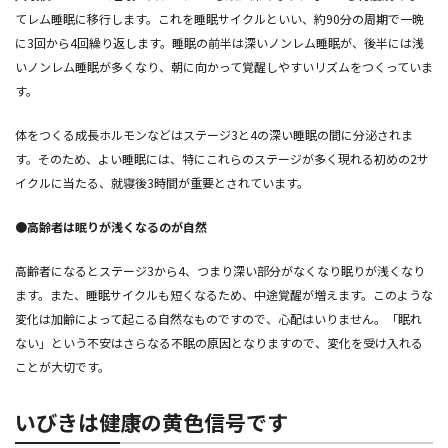
てレム睡眠に移行します。これを睡眠サイクルといい、約90分の周期で一晩
に3回から4回繰り返します。睡眠の前半は深いノンレム睡眠が、後半には浅
いノンレム睡眠が多くなり、朝に向かって覚醒しやすいリズムをつくっていま
す。
体をつくる成長ホルモンなどはステージ3と4の深い睡眠の間に分泌されま
す。そのため、よい睡眠には、特にこれらのステージが多く現れる初めの2サ
イクルに当たる、就寝後3時間が重要とされています。
●高齢者は眠りが浅くなるのが自然
高齢者になるとステージ3から4、つまり深い部分がなくなり眠りが浅くなり
ます。また、睡眠サイクルも短くなるため、中途覚醒が増えます。このような
変化は加齢によって起こる自然なものですので、心配はいりません。「眠れ
ない」という不安はさらなる不眠の原因となりますので、変化を受け入れる
ことが大切です。
いびきは健康の黄色信号です