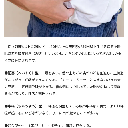
一晩（7時間以上の睡眠中）に10秒以上の無呼吸が30回以上生じる病態を睡
眠時無呼吸症候群（SAS）といいます。さらにその原因によって次の3つのタ
イプに分類されます。
●閉塞（へいそく）型
……最も多い。舌や上あごの奥がのどを圧迫し、上気道
がふさがって呼吸ができなくなる。「ガーッ、ガーッ」と大きないびきの後
に突然、一定時間呼吸が止まる。低酸素により眠っていた脳が活動して覚醒
命令が伝わり、呼吸が再開される。
●中枢（ちゅうすう）型
……呼吸を調整している脳の中枢部の異常により無呼
吸が起こる。いびきが少なく、夜中に目が覚めることが多い。
●混合型
……「閉塞型」と「中枢型」が同時に存在する。