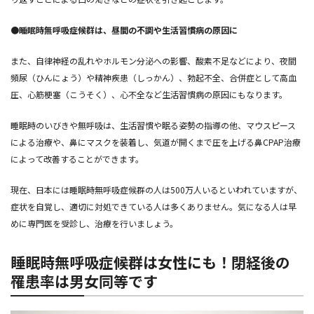
●
睡眠時無呼吸症候群は、昼間の不調や生活習慣病の原因に
また、自律神経の乱れやホルモン分泌への影響、酸素不足などにより、夜間
頻尿（ひんにょう）や精神疾患（しっかん）、勃起不全、合併症として高血
圧、心筋梗塞（こうそく）、心不全など生活習慣病の原因にもなります。
睡眠時のいびきや無呼吸は、生活習慣や眠る姿勢の指導の他、マウスピース
による治療や、鼻にマスクを装着し、気道が開くまで圧を上げる鼻CPAP治療
によって改善することができます。
現在、日本には睡眠時無呼吸症候群の人は500万人いるといわれていますが、
症状を自覚し、適切に対処できている人は多くありません。気になる人は早
めに専門医を受診し、治療を行いましょう。
睡眠時無呼吸症候群は女性にも！閉経後の
罹患率は男女同等です