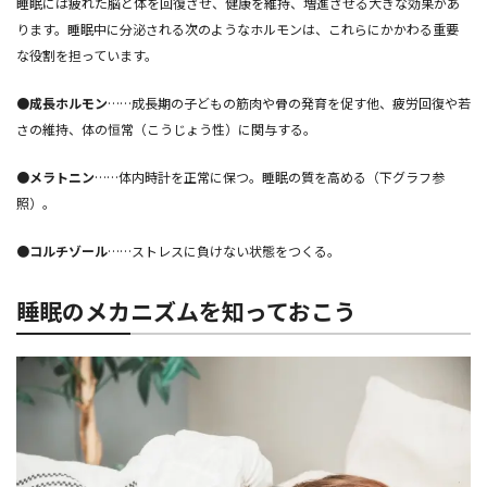
睡眠には疲れた脳と体を回復させ、健康を維持、増進させる大きな効果があ
ります。睡眠中に分泌される次のようなホルモンは、これらにかかわる重要
な役割を担っています。
●成長ホルモン
……成長期の子どもの筋肉や骨の発育を促す他、疲労回復や若
さの維持、体の恒常（こうじょう性）に関与する。
●メラトニン
……体内時計を正常に保つ。睡眠の質を高める（下グラフ参
照）。
●コルチゾール
……ストレスに負けない状態をつくる。
睡眠のメカニズムを知っておこう