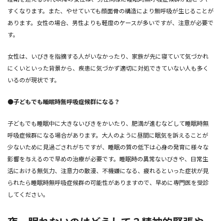
すくなります。また、やせていても顔面骨の構造により無呼吸が生じることが
あります。女性の場合、男性よりも軽度のケースが多いですが、注意が必要で
す。
女性は、いびきを指摘する人がいなかったり、家族が先に寝ていて気づかれ
にくいといった背景から、疾患に気づかず適切に対処できていない人も多く
いるのが現状です。
●子どもでも睡眠時無呼吸症候群になる？
子どもでも睡眠中に大きないびきをかいたり、肥満が進むなどして睡眠時無
呼吸症候群になる場合があります。大人のように昼間に眠気を訴えることが
少ないために見過ごされがちですが、睡眠の質の低下は心身の発育に様々な
影響を与えるので早めの治療が必要です。睡眠時の異常ないびきや、日常生
活における無気力、注意力の散漫、不機嫌になる、疲れるといった症状が見
られたら睡眠時無呼吸症候群の可能性がありますので、早めに専門医を受診
してください。