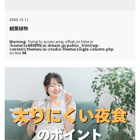
2020.12.11
観葉植物
Warning
: Trying to access array offset on false in
/home/xs669899/ai-dream.jp/public_html/wp-
content/themes/ai-studio-theme/single-column.php
on line
96