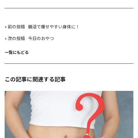
投
«
腸活で痩せやすい身体に！
稿
ナ
ビ
«
今日のおやつ
ゲ
ー
シ
ョ
一覧にもどる
ン
この記事に関連する記事