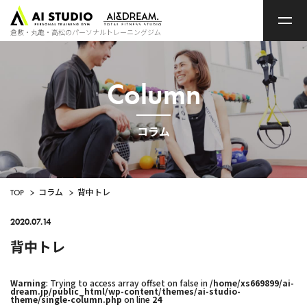
ト
ッ
プ
倉敷・丸亀・高松のパーソナルトレーニングジム
ペ
ー
ジ
Column
コラム
TOP
>
コラム
>
背中トレ
2020.07.14
背中トレ
Warning
: Trying to access array offset on false in
/home/xs669899/ai-
dream.jp/public_html/wp-content/themes/ai-studio-
theme/single-column.php
on line
24