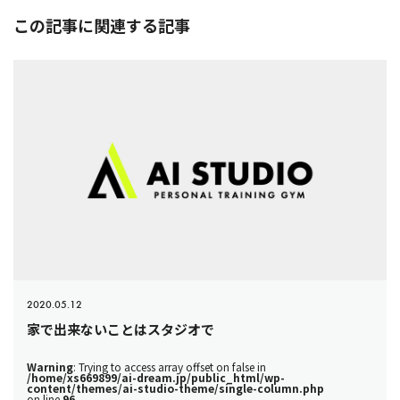
この記事に関連する記事
2020.05.12
家で出来ないことはスタジオで
Warning
: Trying to access array offset on false in
/home/xs669899/ai-dream.jp/public_html/wp-
content/themes/ai-studio-theme/single-column.php
on line
96