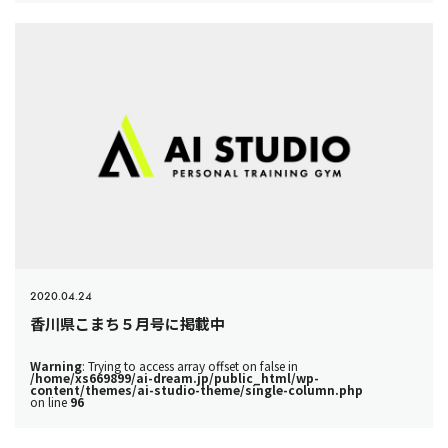
2020.04.24
香川県こまち５月号に掲載中
Warning
: Trying to access array offset on false in
/home/xs669899/ai-dream.jp/public_html/wp-
content/themes/ai-studio-theme/single-column.php
on line
96