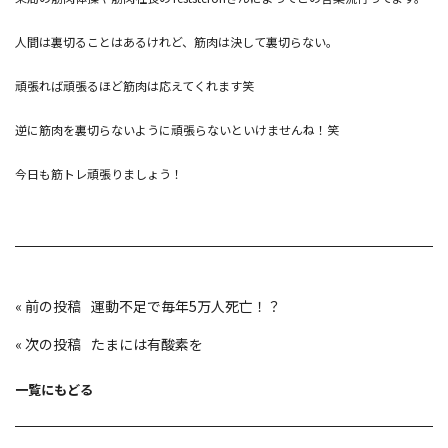
人間は裏切ることはあるけれど、筋肉は決して裏切らない。
頑張れば頑張るほど筋肉は応えてくれます笑
逆に筋肉を裏切らないように頑張らないといけませんね！笑
今日も筋トレ頑張りましょう！
投
«
運動不足で毎年5万人死亡！？
稿
ナ
ビ
«
たまには有酸素を
ゲ
ー
シ
ョ
一覧にもどる
ン