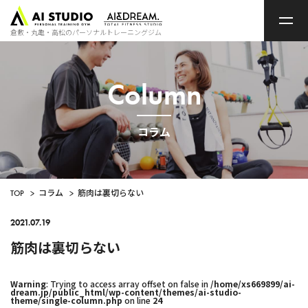
ト
ッ
プ
倉敷・丸亀・高松のパーソナルトレーニングジム
ペ
ー
ジ
Column
コラム
TOP
>
コラム
>
筋肉は裏切らない
2021.07.19
筋肉は裏切らない
Warning
: Trying to access array offset on false in
/home/xs669899/ai-
dream.jp/public_html/wp-content/themes/ai-studio-
theme/single-column.php
on line
24