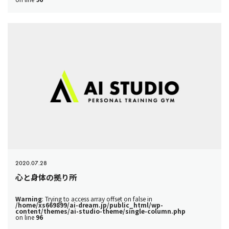
2020.07.28
心と身体の拠り所
Warning
: Trying to access array offset on false in
/home/xs669899/ai-dream.jp/public_html/wp-
content/themes/ai-studio-theme/single-column.php
on line
96