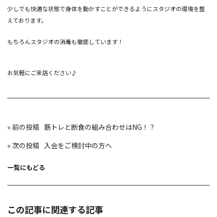
少しでも快適な状態で身体を動かすことができるようにスタジオの環境を整
えております。
もちろんスタジオの消毒も徹底しています！
お気軽にご来店ください♪
投
«
筋トレと断食の組み合わせはNG！？
稿
ナ
ビ
«
入会をご検討中の方へ
ゲ
ー
シ
ョ
一覧にもどる
ン
この記事に関連する記事