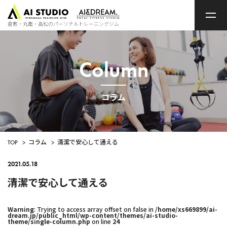
ト
ッ
プ
倉敷・丸亀・高松のパーソナルトレーニングジム
ペ
ー
ジ
Column
コラム
TOP
>
コラム
>
清潔で安心して通える
2021.05.18
清潔で安心して通える
Warning
: Trying to access array offset on false in
/home/xs669899/ai-
dream.jp/public_html/wp-content/themes/ai-studio-
theme/single-column.php
on line
24