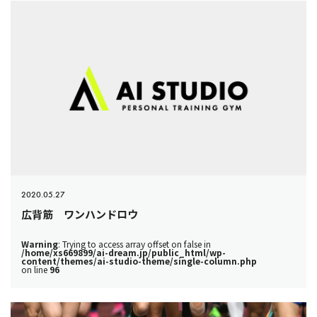
2020.05.27
広背筋 ワンハンドロウ
Warning
: Trying to access array offset on false in
/home/xs669899/ai-dream.jp/public_html/wp-
content/themes/ai-studio-theme/single-column.php
on line
96