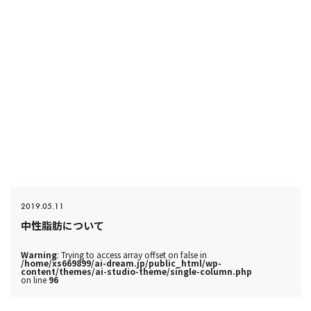
2019.05.11
中性脂肪について
Warning
: Trying to access array offset on false in
/home/xs669899/ai-dream.jp/public_html/wp-
content/themes/ai-studio-theme/single-column.php
on line
96