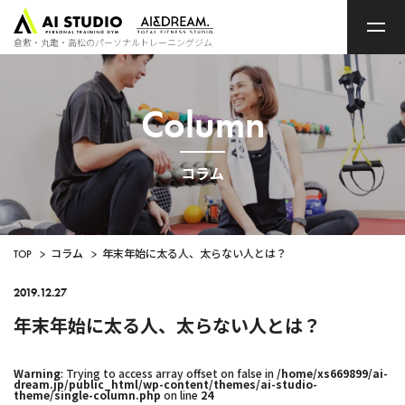
ト
ッ
プ
倉敷・丸亀・高松のパーソナルトレーニングジム
ペ
ー
ジ
Column
コラム
TOP
>
コラム
>
年末年始に太る人、太らない人とは？
2019.12.27
年末年始に太る人、太らない人とは？
Warning
: Trying to access array offset on false in
/home/xs669899/ai-
dream.jp/public_html/wp-content/themes/ai-studio-
theme/single-column.php
on line
24