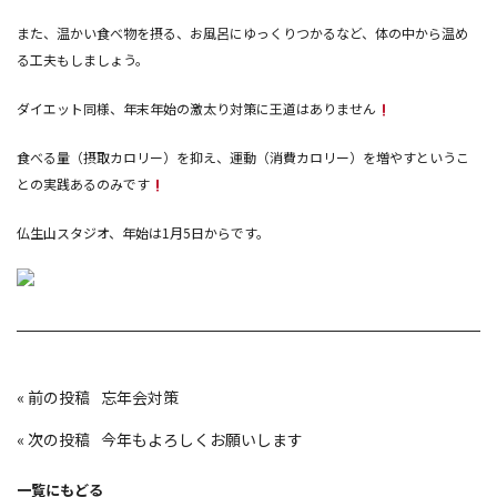
また、温かい食べ物を摂る、お風呂にゆっくりつかるなど、体の中から温め
る工夫もしましょう。
ダイエット同様、年末年始の激太り対策に王道はありません
食べる量（摂取カロリー）を抑え、運動（消費カロリー）を増やすというこ
との実践あるのみです
仏生山スタジオ、年始は1月5日からです。
投
«
忘年会対策
稿
ナ
ビ
«
今年もよろしくお願いします
ゲ
ー
シ
ョ
一覧にもどる