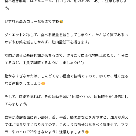
食べ過ぎ解消にはアルコール、甘いもの、油の3つの「あ」に注意しましょ
う。
いずれも高カロリーなものですね
ダイエットと称して、食べる総量を減らしてしまうと、たんぱく質であるお
かずや野菜を減らしかねず、筋肉量低下を招きます。
筋肉が減ると基礎代謝が落ちるので、夕食だけ炭水化物を止めたり、半分に
するなど、主食で調節するようにしましょう(^^)
動かなすぎなかたは、しんどくない程度で結構ですので、歩くか、軽く走る
など運動をしましょう
そして、可能であれば、その運動を週に1回増やすか、運動時間を1.5倍にし
てみましょう。
血管が皮膚表面に近い部分、首、手首、膝の裏などを冷やすと、血液が冷え
て体が冷えやすくなりますので、このような部分はなるべく露出せず、マフ
ラーやカイロで冷やさないように注意しましょう