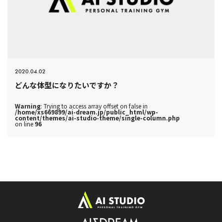
2020.04.02
どんな体型になりたいですか？
Warning
: Trying to access array offset on false in
/home/xs669899/ai-dream.jp/public_html/wp-
content/themes/ai-studio-theme/single-column.php
on line
96
ト
ッ