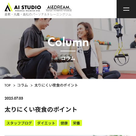
ト
ッ
プ
倉敷・丸亀・高松のパーソナルトレーニングジム
ペ
ー
ジ
Column
コラム
TOP
>
コラム
>
太りにくい夜食のポイント
2025.07.03
太りにくい夜食のポイント
スタッフブログ
ダイエット
健康
栄養