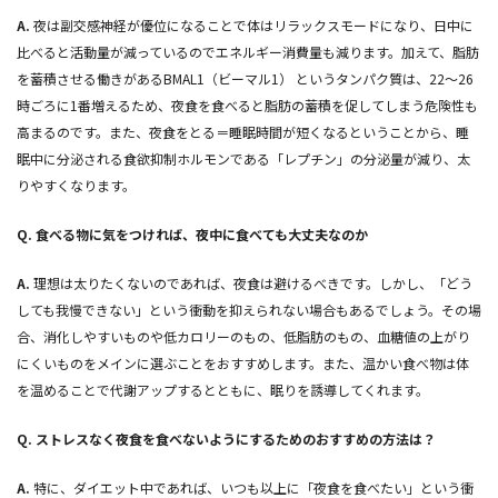
A.
夜は副交感神経が優位になることで体はリラックスモードになり、日中に
比べると活動量が減っているのでエネルギー消費量も減ります。加えて、脂肪
を蓄積させる働きがあるBMAL1（ビーマル1） というタンパク質は、22～26
時ごろに1番増えるため、夜食を食べると脂肪の蓄積を促してしまう危険性も
高まるのです。また、夜食をとる＝睡眠時間が短くなるということから、睡
眠中に分泌される食欲抑制ホルモンである「レプチン」の分泌量が減り、太
りやすくなります。
Q.
食べる物に気をつければ、夜中に食べても大丈夫なのか
A.
理想は太りたくないのであれば、夜食は避けるべきです。しかし、「どう
しても我慢できない」という衝動を抑えられない場合もあるでしょう。その場
合、消化しやすいものや低カロリーのもの、低脂肪のもの、血糖値の上がり
にくいものをメインに選ぶことをおすすめします。また、温かい食べ物は体
を温めることで代謝アップするとともに、眠りを誘導してくれます。
Q.
ストレスなく夜食を食べないようにするためのおすすめの方法は？
A.
特に、ダイエット中であれば、いつも以上に「夜食を食べたい」という衝