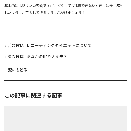
基本的には避けたい夜食ですが、どうしても我慢できないときには今回解説
したように、工夫して摂るように心がけましょう！
投
«
レコーディングダイエットについて
稿
ナ
ビ
«
あなたの眠り大丈夫？
ゲ
ー
シ
ョ
一覧にもどる
ン
この記事に関連する記事