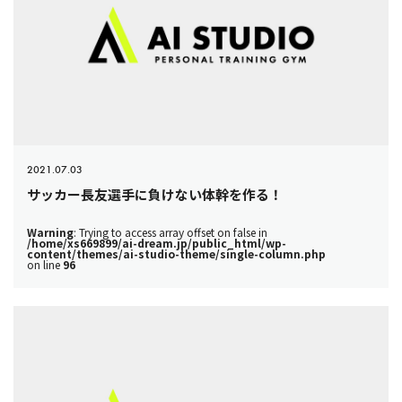
2021.07.03
サッカー長友選手に負けない体幹を作る！
Warning
: Trying to access array offset on false in
/home/xs669899/ai-dream.jp/public_html/wp-
content/themes/ai-studio-theme/single-column.php
on line
96