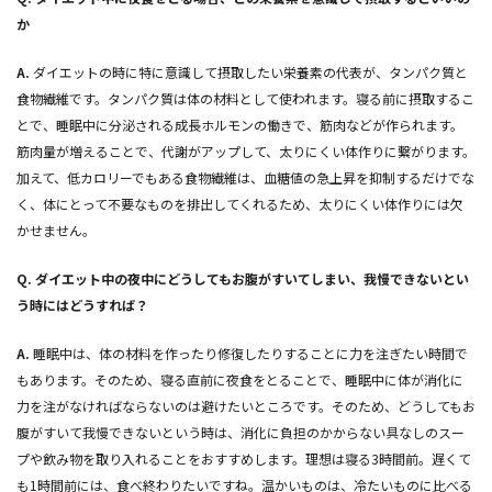
か
A.
ダイエットの時に特に意識して摂取したい栄養素の代表が、タンパク質と
食物繊維です。タンパク質は体の材料として使われます。寝る前に摂取するこ
とで、睡眠中に分泌される成長ホルモンの働きで、筋肉などが作られます。
筋肉量が増えることで、代謝がアップして、太りにくい体作りに繋がります。
加えて、低カロリーでもある食物繊維は、血糖値の急上昇を抑制するだけでな
く、体にとって不要なものを排出してくれるため、太りにくい体作りには欠
かせません。
Q.
ダイエット中の夜中にどうしてもお腹がすいてしまい、我慢できないとい
う時にはどうすれば？
A.
睡眠中は、体の材料を作ったり修復したりすることに力を注ぎたい時間で
もあります。そのため、寝る直前に夜食をとることで、睡眠中に体が消化に
力を注がなければならないのは避けたいところです。そのため、どうしてもお
腹がすいて我慢できないという時は、消化に負担のかからない具なしのスー
プや飲み物を取り入れることをおすすめします。理想は寝る3時間前。遅くて
も1時間前には、食べ終わりたいですね。温かいものは、冷たいものに比べる