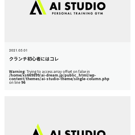
2021.05.01
クランチ初心者にはコレ
Warning
: Trying to access array offset on false in
/home/xs669899/ai-dream.jp/public_html/wp-
content/themes/ai-studio-theme/single-column.php
on line
96