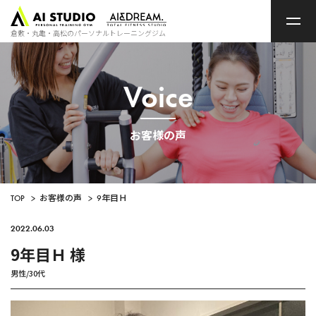
ト
ッ
プ
倉敷・丸亀・高松のパーソナルトレーニングジム
ペ
ー
ジ
Voice
お客様の声
TOP
>
お客様の声
>
9年目Ｈ
2022.06.03
9年目Ｈ 様
男性/30代