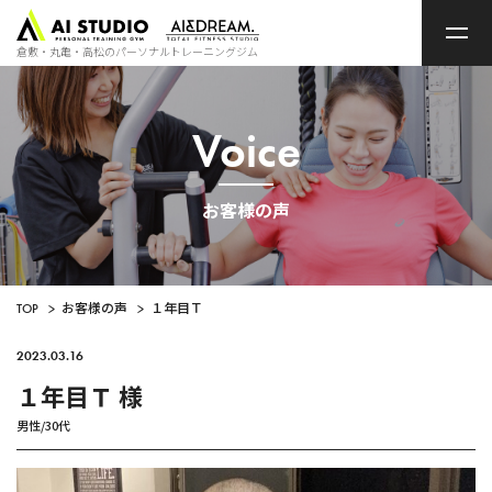
ト
ッ
プ
倉敷・丸亀・高松のパーソナルトレーニングジム
ペ
ー
ジ
Voice
お客様の声
TOP
>
お客様の声
>
１年目Ｔ
2023.03.16
１年目Ｔ 様
男性/30代