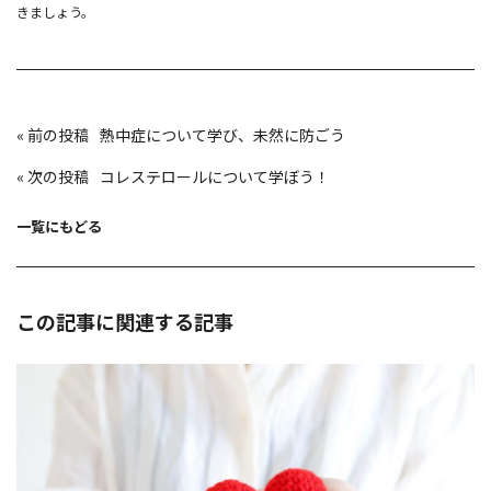
きましょう。
投
«
熱中症について学び、未然に防ごう
稿
ナ
ビ
«
コレステロールについて学ぼう！
ゲ
ー
シ
ョ
一覧にもどる
ン
この記事に関連する記事