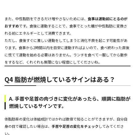
また、中性脂肪をできるだけ増やさないためには、
食事は運動前にとるのが
おすすめ
です。食後に運動することで、食事でとった糖が中性脂肪に変換さ
れる前にエネルギーとして消費できます。
ただし、食後すぐに激しい運動をしてしまうと消化不良を起こす可能性があ
ります。食事から2時間以内を目安に運動すればよいので、食べ終わった直後
に慌てて運動を始める必要はありません。ランチを食べて一服してから散歩
をするなど、くれぐれも無理にない程度にしてくださいね。
Q4 脂肪が燃焼しているサインはある？
A. 手首や足首の肉づきに変化があったら、順調に脂肪が
燃焼しているサインです。
体脂肪率の変化は体組成計ではかれば数値で知ることができますが、自分自
身の目で確認したい場合は、
手首や足首の変化をチェック
してみてくださ
い。