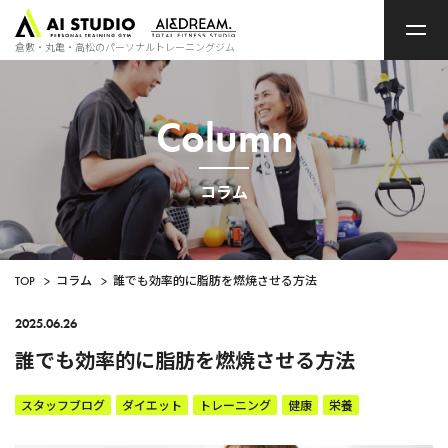
ト
ッ
プ
倉敷・丸亀・高松のパーソナルトレーニングジム
ペ
ー
ジ
Column
コラム
TOP
>
コラム
>
誰でも効率的に脂肪を燃焼させる方法
2025.06.26
誰でも効率的に脂肪を燃焼させる方法
スタッフブログ
ダイエット
トレーニング
健康
栄養