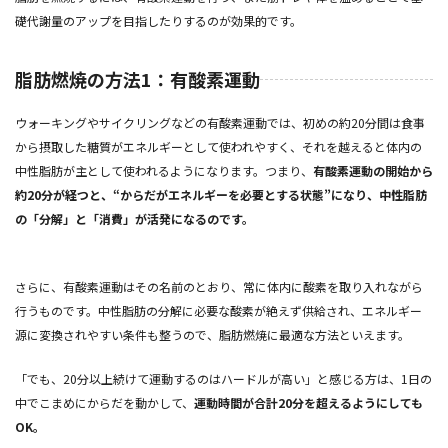
礎代謝量のアップを目指したりするのが効果的です。
脂肪燃焼の方法1：有酸素運動
ウォーキングやサイクリングなどの有酸素運動では、初めの約20分間は食事
から摂取した糖質がエネルギーとして使われやすく、それを越えると体内の
中性脂肪が主として使われるようになります。つまり、
有酸素運動の開始から
約20分が経つと、“からだがエネルギーを必要とする状態”になり、中性脂肪
の「分解」と「消費」が活発になるのです。
さらに、有酸素運動はその名前のとおり、常に体内に酸素を取り入れながら
行うものです。中性脂肪の分解に必要な酸素が絶えず供給され、エネルギー
源に変換されやすい条件も整うので、脂肪燃焼に最適な方法といえます。
「でも、20分以上続けて運動するのはハードルが高い」と感じる方は、1日の
中でこまめにからだを動かして、
運動時間が合計20分を超えるようにしても
OK。