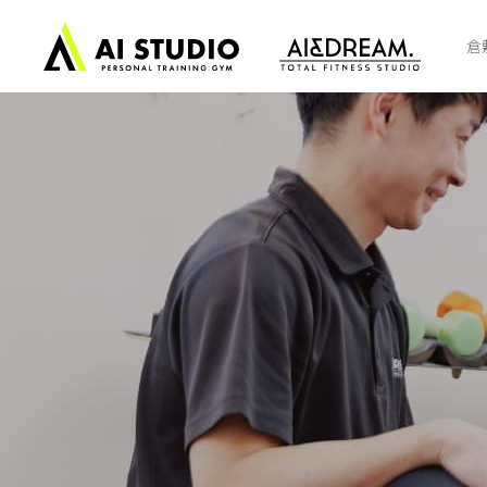
ト
ッ
倉
プ
ペ
ー
ジ