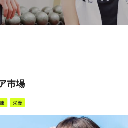
ケア市場
康
栄養