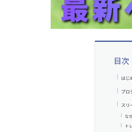
目次
はじ
プロ
スリ
な
ト