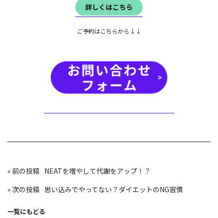
詳しくはこちら
ご予約はこちらから↓↓
投
«
NEATを増やして代謝をアップ！？
稿
ナ
ビ
«
思い込みでやってない？ダイエットのNG習慣
ゲ
ー
シ
ョ
一覧にもどる
ン