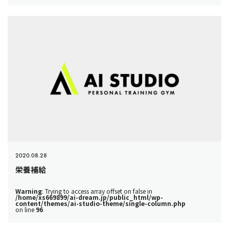
2020.08.28
栄養補給
Warning
: Trying to access array offset on false in
/home/xs669899/ai-dream.jp/public_html/wp-
content/themes/ai-studio-theme/single-column.php
on line
96