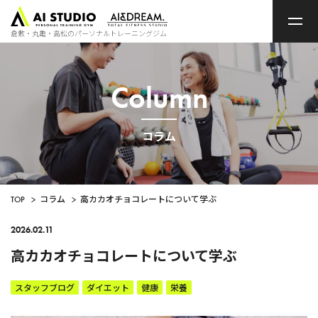
ト
ッ
プ
倉敷・丸亀・高松のパーソナルトレーニングジム
ペ
ー
ジ
Column
コラム
TOP
>
コラム
>
高カカオチョコレートについて学ぶ
2026.02.11
高カカオチョコレートについて学ぶ
スタッフブログ
ダイエット
健康
栄養