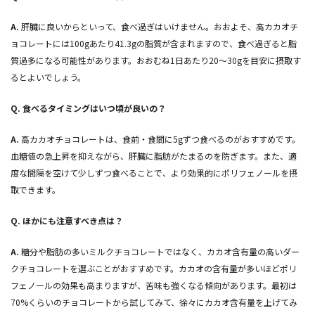
A.
肝臓に良いからといって、食べ過ぎはいけません。おおよそ、高カカオチ
ョコレートには100gあたり41.3gの脂質が含まれますので、食べ過ぎると脂
質過多になる可能性があります。おおむね1日あたり20～30gを目安に摂取す
るとよいでしょう。
Q.
食べるタイミングはいつ頃が良いの？
A.
高カカオチョコレートは、食前・食間に5gずつ食べるのがおすすめです。
血糖値の急上昇を抑えながら、肝臓に脂肪がたまるのを防ぎます。また、適
度な間隔を空けて少しずつ食べることで、より効果的にポリフェノールを摂
取できます。
Q.
ほかにも注意すべき点は？
A.
糖分や脂肪の多いミルクチョコレートではなく、カカオ含有量の高いダー
クチョコレートを選ぶことがおすすめです。カカオの含有量が多いほどポリ
フェノールの効果も高まりますが、苦味も強くなる傾向があります。最初は
70%くらいのチョコレートから試してみて、徐々にカカオ含有量を上げてみ