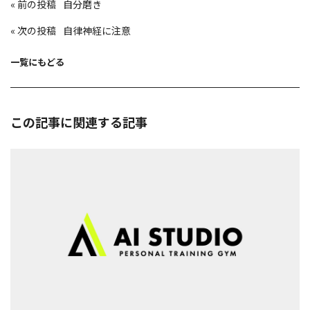
投
«
自分磨き
稿
ナ
ビ
«
自律神経に注意
ゲ
ー
シ
ョ
一覧にもどる
ン
この記事に関連する記事