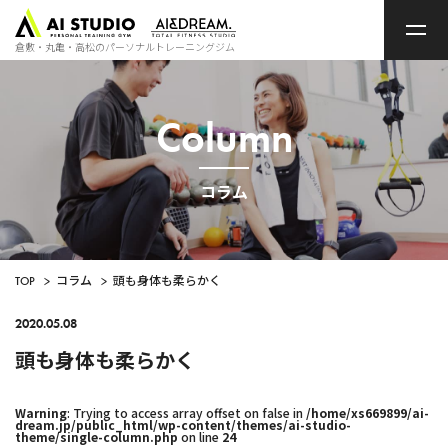
ト
ッ
プ
倉敷・丸亀・高松のパーソナルトレーニングジム
ペ
ー
ジ
Column
コラム
TOP
>
コラム
>
頭も身体も柔らかく
2020.05.08
頭も身体も柔らかく
Warning
: Trying to access array offset on false in
/home/xs669899/ai-
dream.jp/public_html/wp-content/themes/ai-studio-
theme/single-column.php
on line
24