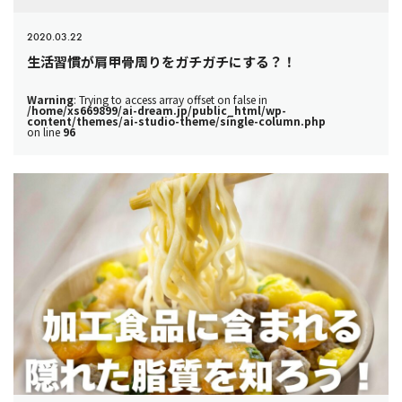
2020.03.22
生活習慣が肩甲骨周りをガチガチにする？！
Warning
: Trying to access array offset on false in
/home/xs669899/ai-dream.jp/public_html/wp-
content/themes/ai-studio-theme/single-column.php
on line
96