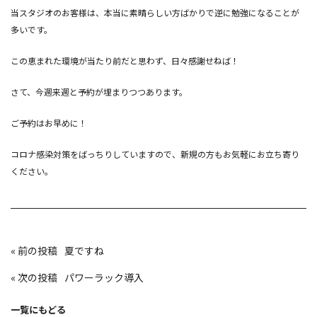
当スタジオのお客様は、本当に素晴らしい方ばかりで逆に勉強になることが
多いです。
この恵まれた環境が当たり前だと思わず、日々感謝せねば！
さて、今週来週と予約が埋まりつつあります。
ご予約はお早めに！
コロナ感染対策をばっちりしていますので、新規の方もお気軽にお立ち寄り
ください。
投
«
夏ですね
稿
ナ
ビ
«
パワーラック導入
ゲ
ー
シ
ョ
一覧にもどる
ン