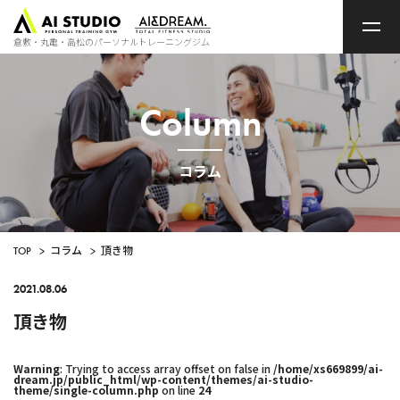
ト
ッ
プ
倉敷・丸亀・高松のパーソナルトレーニングジム
ペ
ー
ジ
Column
コラム
TOP
>
コラム
>
頂き物
2021.08.06
頂き物
Warning
: Trying to access array offset on false in
/home/xs669899/ai-
dream.jp/public_html/wp-content/themes/ai-studio-
theme/single-column.php
on line
24