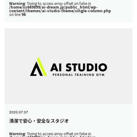
Warning
: Trying to access array offset on false in
/home/xs669899/ai-dream.jp/public_html/wp-
content/themes/ai-studio-theme/single-column.php
on line
96
2020.07.07
清潔で安心・安全なスタジオ
Warning
: Trying to access array offset on false in