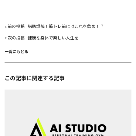
投
«
脂肪燃焼！筋トレ前にはこれを飲め！？
稿
ナ
ビ
«
健康な身体で楽しい人生を
ゲ
ー
シ
ョ
一覧にもどる
ン
この記事に関連する記事