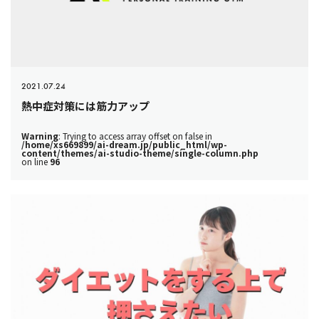
2021.07.24
熱中症対策には筋力アップ
Warning
: Trying to access array offset on false in
/home/xs669899/ai-dream.jp/public_html/wp-
content/themes/ai-studio-theme/single-column.php
on line
96