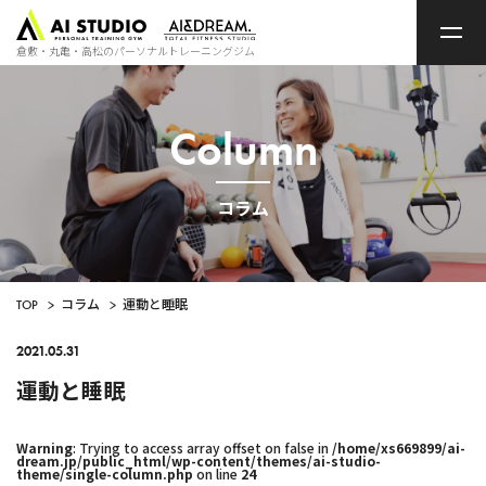
ト
ッ
プ
倉敷・丸亀・高松のパーソナルトレーニングジム
ペ
ー
ジ
Column
コラム
TOP
>
コラム
>
運動と睡眠
2021.05.31
運動と睡眠
Warning
: Trying to access array offset on false in
/home/xs669899/ai-
dream.jp/public_html/wp-content/themes/ai-studio-
theme/single-column.php
on line
24