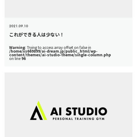
2021.09.10
これができる人は少ない！
Warning
: Trying to access array offset on false in
/home/xs669899/ai-dream.jp/public_html/wp-
content/themes/ai-studio-theme/single-column.php
on line
96