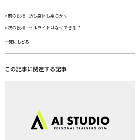
投
«
頭も身体も柔らかく
稿
ナ
ビ
«
セルライトはなぜできる？
ゲ
ー
シ
ョ
一覧にもどる
ン
この記事に関連する記事