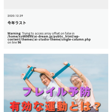
2020.12.29
今年ラスト
Warning
: Trying to access array offset on false in
/home/xs669899/ai-dream.jp/public_html/wp-
content/themes/ai-studio-theme/single-column.php
on line
96