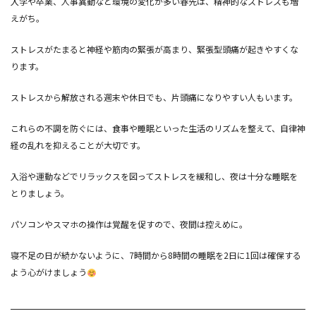
入学や卒業、人事異動など環境の変化が多い春先は、精神的なストレスも増
えがち。
ストレスがたまると神経や筋肉の緊張が高まり、緊張型頭痛が起きやすくな
ります。
ストレスから解放される週末や休日でも、片頭痛になりやすい人もいます。
これらの不調を防ぐには、食事や睡眠といった生活のリズムを整えて、自律神
経の乱れを抑えることが大切です。
入浴や運動などでリラックスを図ってストレスを緩和し、夜は十分な睡眠を
とりましょう。
パソコンやスマホの操作は覚醒を促すので、夜間は控えめに。
寝不足の日が続かないように、
7
時間から
8
時間の睡眠を
2
日に
1
回は確保する
よう心がけましょう