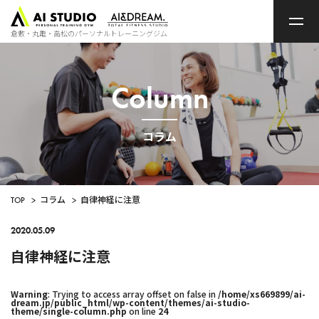
ト
ッ
プ
倉敷・丸亀・高松のパーソナルトレーニングジム
ペ
ー
ジ
Column
コラム
TOP
>
コラム
>
自律神経に注意
2020.05.09
自律神経に注意
Warning
: Trying to access array offset on false in
/home/xs669899/ai-
dream.jp/public_html/wp-content/themes/ai-studio-
theme/single-column.php
on line
24