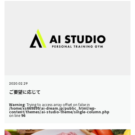
2020.02.29
ご要望に応じて
Warning
: Trying to access array offset on false in
/home/xs669899/ai-dream.jp/public_html/wp-
content/themes/ai-studio-theme/single-column.php
on line
96