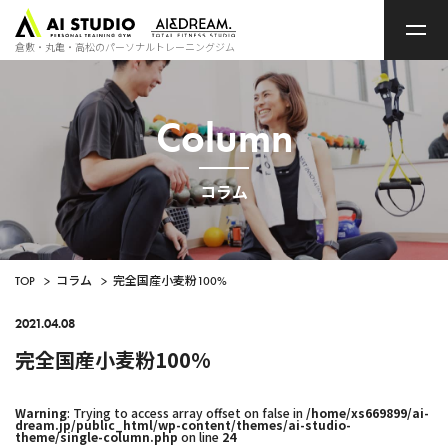
ト
ッ
プ
倉敷・丸亀・高松のパーソナルトレーニングジム
ペ
ー
ジ
Column
コラム
TOP
>
コラム
>
完全国産小麦粉100%
2021.04.08
完全国産小麦粉100%
Warning
: Trying to access array offset on false in
/home/xs669899/ai-
dream.jp/public_html/wp-content/themes/ai-studio-
theme/single-column.php
on line
24