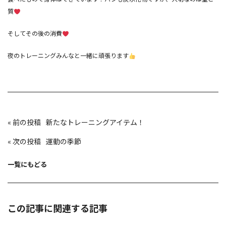
質
そしてその後の消費
夜のトレーニングみんなと一緒に頑張ります
投
«
新たなトレーニングアイテム！
稿
ナ
ビ
«
運動の季節
ゲ
ー
シ
ョ
一覧にもどる
ン
この記事に関連する記事