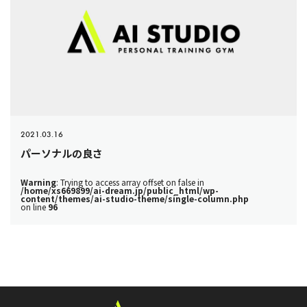
2021.03.16
パーソナルの良さ
Warning
: Trying to access array offset on false in
/home/xs669899/ai-dream.jp/public_html/wp-
content/themes/ai-studio-theme/single-column.php
on line
96