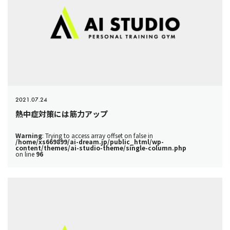
2021.07.24
熱中症対策には筋力アップ
Warning
: Trying to access array offset on false in
/home/xs669899/ai-dream.jp/public_html/wp-
content/themes/ai-studio-theme/single-column.php
on line
96