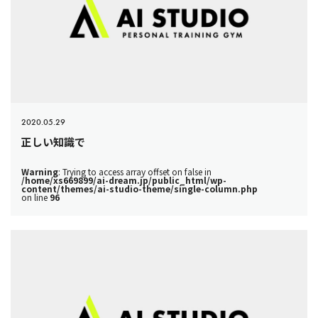
2020.05.29
正しい知識で
Warning
: Trying to access array offset on false in
/home/xs669899/ai-dream.jp/public_html/wp-
content/themes/ai-studio-theme/single-column.php
on line
96