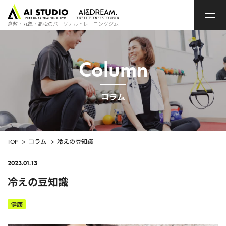
ト
ッ
プ
倉敷・丸亀・高松のパーソナルトレーニングジム
ペ
ー
ジ
Column
コラム
TOP
>
コラム
>
冷えの豆知識
2023.01.13
冷えの豆知識
健康