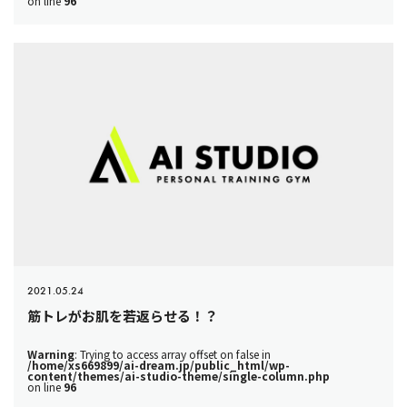
on line
96
2021.05.24
筋トレがお肌を若返らせる！？
Warning
: Trying to access array offset on false in
/home/xs669899/ai-dream.jp/public_html/wp-
content/themes/ai-studio-theme/single-column.php
on line
96