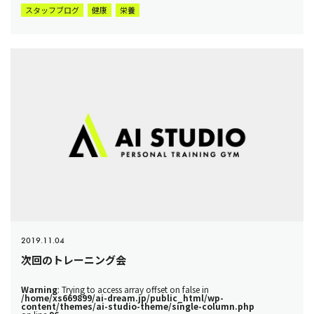
スタッフブログ
健康
栄養
2019.11.04
次回のトレーニング会
Warning
: Trying to access array offset on false in
/home/xs669899/ai-dream.jp/public_html/wp-
content/themes/ai-studio-theme/single-column.php