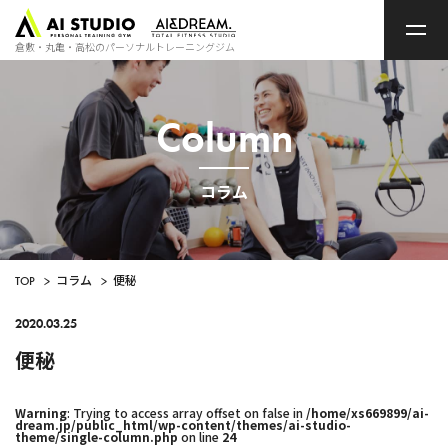
ト
ッ
プ
倉敷・丸亀・高松のパーソナルトレーニングジム
ペ
ー
ジ
Column
コラム
TOP
>
コラム
>
便秘
2020.03.25
便秘
Warning
: Trying to access array offset on false in
/home/xs669899/ai-
dream.jp/public_html/wp-content/themes/ai-studio-
theme/single-column.php
on line
24