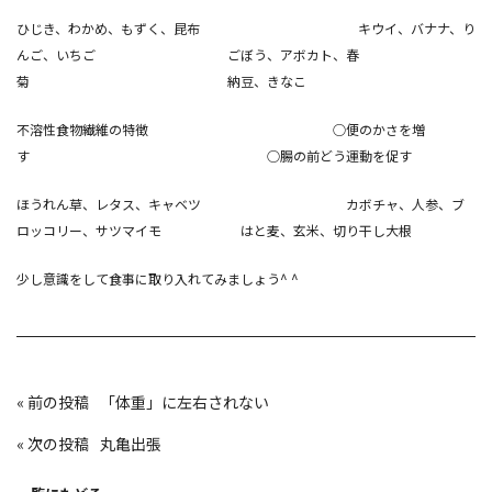
ひじき、わかめ、もずく、昆布 キウイ、バナナ、り
んご、いちご ごぼう、アボカト、春
菊 納豆、きなこ
不溶性食物繊維の特徴 ○便のかさを増
す ○腸の前どう運動を促す
ほうれん草、レタス、キャベツ カボチャ、人参、ブ
ロッコリー、サツマイモ はと麦、玄米、切り干し大根
少し意識をして食事に取り入れてみましょう^ ^
投
«
「体重」に左右されない
稿
ナ
ビ
«
丸亀出張
ゲ
ー
シ
ョ