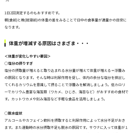
1日2回測定するのもおすすめです。
朝(食前)と晩(就寝前)の体重の差をみることで日中の食事量が適量かの目安に
なります。
体重が増減する原因はさまざま・・・
＜体重が変化しやすい要因＞
○塩分の摂りすぎ
塩分の摂取量が増えると取り込まれる水分量が増えて体重が増える＝浮腫み
の原因となります。そんな時は利尿作用を促し、体内の余分な塩分を排出し
てくれるカリウムを意識して摂ることで浮腫みを解消しましょう。低カロリ
ーでカリウム豊富な海藻類（ワカメ、ひじき、海苔など）がおすすめの食材で
す。カットワカメや刻み海苔など手軽な食品を活用しましょう。
○
脱水症状
アルコールやカフェイン飲料を摂取すると利尿作用によって水分不足がおき
ます。また運動時の水分摂取不足も脱水の原因です。サウナに入って体重が１