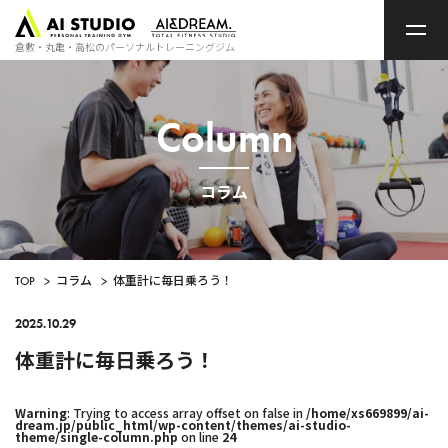
ト
ッ
プ
倉敷・丸亀・高松のパーソナルトレーニングジム
ペ
ー
ジ
Column
コラム
TOP
>
コラム
>
体重計に毎日乗ろう！
2025.10.29
体重計に毎日乗ろう！
Warning
: Trying to access array offset on false in
/home/xs669899/ai-
dream.jp/public_html/wp-content/themes/ai-studio-
theme/single-column.php
on line
24