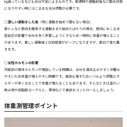
㎏減っているなども水分不足によるものです。飲酒時や運動前後など脱水状態
になりやすい時にはこまめな水分摂取が必要です。
○
激しい運動をした後
（特に運動を始めて間もない場合）
筋トレなど筋肉を酷使する運動をまだ始めたばかりの場合、筋肉におこる炎
症反応の影響で水分を多く貯留しようとするため一時的に体重が増えること
があります。激しい運動後２日目程度がピークになりますが、数日で落ち着
きます。
○
女性ホルモンの影響
月経前の黄体ホルモンが増加している時期は、水分を溜め込みやすく浮腫み
やすいため体重が増えやすい時期です。食欲も増すためいつもより摂取エネ
ルギーが多くなることで体重が増えることもあります。そんなときは温かい
飲み物や低脂肪ヨーグルト、果物などで食欲をコントロールしましょう。
体重測管理ポイント