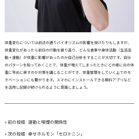
体重変化については前述の通りバイオリズムの影響を受けたりもしますが、
体重変化があったら前日の行動を振り返り、どんな食事や身体活動（生活活
動＋運動）が体重に影響があったのか自己分析をすることが大切です。自分
のパターンを知っておくことで、体重が増えてしまったときにどの様に元の体
重に早めに戻すのか対策を講じることができ、体重管理をしていく上でのモ
チベーションにも繋がります。スマホにインストールできる無料アプリなど
を活用し記録が続けられるように意識しましょう。
投
«
運動と喫煙の関係性
稿
ナ
ビ
«
幸せホルモン「セロトニン」
ゲ