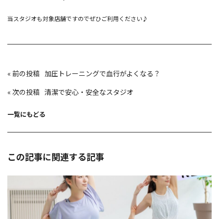
当スタジオも対象店舗ですのでぜひご利用ください♪
投
«
加圧トレーニングで血行がよくなる？
稿
ナ
ビ
«
清潔で安心・安全なスタジオ
ゲ
ー
シ
ョ
一覧にもどる
ン
この記事に関連する記事