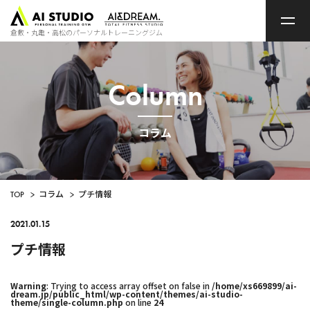
ト
ッ
プ
倉敷・丸亀・高松のパーソナルトレーニングジム
ペ
ー
ジ
Column
コラム
TOP
>
コラム
>
プチ情報
2021.01.15
プチ情報
Warning
: Trying to access array offset on false in
/home/xs669899/ai-
dream.jp/public_html/wp-content/themes/ai-studio-
theme/single-column.php
on line
24