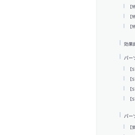
【
【
【
効果
パー
【
【
【
【
パーソ
【