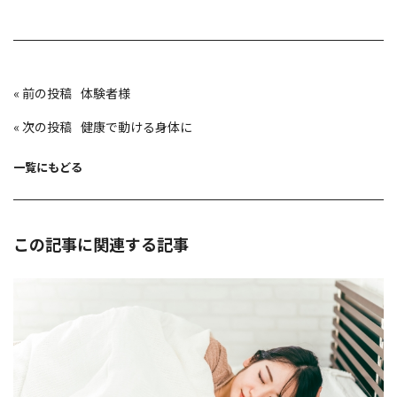
投
«
体験者様
稿
ナ
ビ
«
健康で動ける身体に
ゲ
ー
シ
ョ
一覧にもどる
ン
この記事に関連する記事