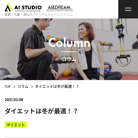
ト
ッ
プ
倉敷・丸亀・高松のパーソナルトレーニングジム
ペ
ー
ジ
Column
コラム
TOP
>
コラム
>
ダイエットは冬が最適！？
2021.02.08
ダイエットは冬が最適！？
ダイエット