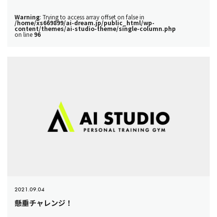
Warning
: Trying to access array offset on false in
/home/xs669899/ai-dream.jp/public_html/wp-
content/themes/ai-studio-theme/single-column.php
on line
96
2021.09.04
懸垂チャレンジ！