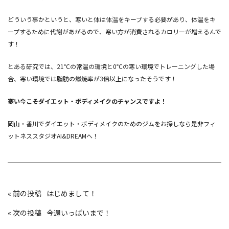
どういう事かというと、寒いと体は体温をキープする必要があり、体温をキ
ープするために代謝があがるので、寒い方が消費されるカロリーが増えるんで
す！
とある研究では、21℃の常温の環境と0℃の寒い環境でトレーニングした場
合、寒い環境では脂肪の燃焼率が3倍以上になったそうです！
寒い今こそダイエット・ボディメイクのチャンスですよ！
岡山・香川でダイエット・ボディメイクのためのジムをお探しなら是非フィ
ットネススタジオAI&DREAMへ！
投
«
はじめまして！
稿
ナ
ビ
«
今週いっぱいまで！
ゲ
ー
シ