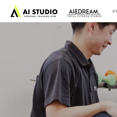
ト
ッ
倉
プ
ペ
ー
ジ