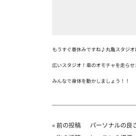
もうすぐ春休みですね♪丸亀スタジオ
広いスタジオ！車のオモチャを走らせた
みんなで身体を動かしましょう！！
投
«
パーソナルの良
稿
ナ