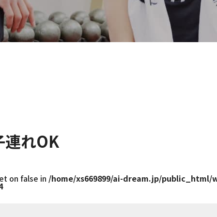
連れOK
et on false in
/home/xs669899/ai-dream.jp/public_html/
4