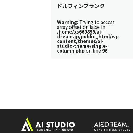
ドルフィンプランク
Warning
: Trying to access
array offset on false in
/home/xs669899/ai-
dream.jp/public_html/wp-
content/themes/ai-
studio-theme/single-
column.php
on line
96
ト