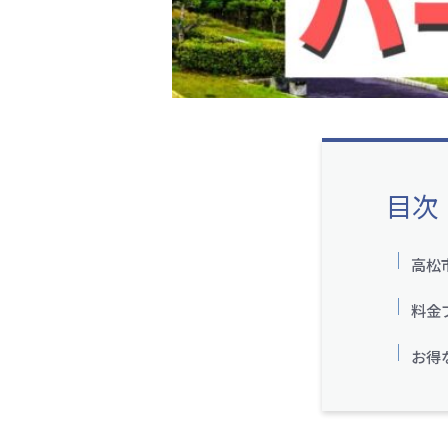
目次
高松
料金
お得