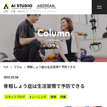
ト
ッ
プ
倉敷・丸亀・高松のパーソナルトレーニングジム
ペ
ー
ジ
Column
コラム
TOP
>
コラム
>
骨粗しょう症は生活習慣で予防できる
2025.02.08
骨粗しょう症は生活習慣で予防できる
スタッフブログ
トレーニング
健康
栄養