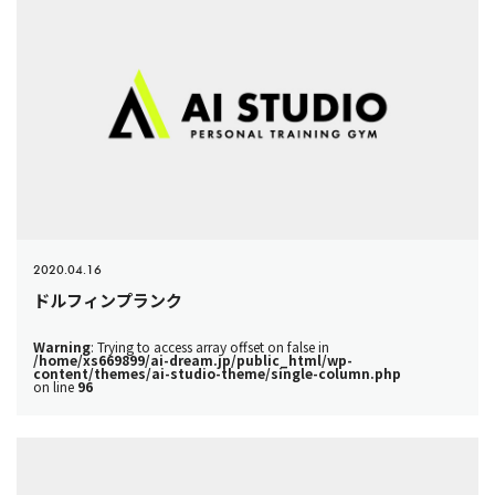
2020.04.16
ドルフィンプランク
Warning
: Trying to access array offset on false in
/home/xs669899/ai-dream.jp/public_html/wp-
content/themes/ai-studio-theme/single-column.php
on line
96