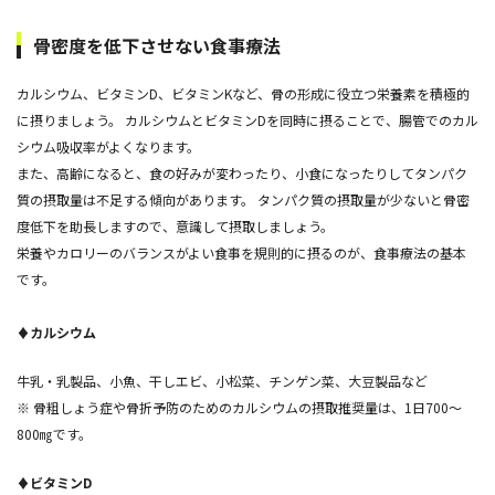
骨密度を低下させない食事療法
カルシウム、ビタミンD、ビタミンKなど、骨の形成に役立つ栄養素を積極的
に摂りましょう。 カルシウムとビタミンDを同時に摂ることで、腸管でのカル
シウム吸収率がよくなります。
また、高齢になると、食の好みが変わったり、小食になったりしてタンパク
質の摂取量は不足する傾向があります。 タンパク質の摂取量が少ないと骨密
度低下を助長しますので、意識して摂取しましょう。
栄養やカロリーのバランスがよい食事を規則的に摂るのが、食事療法の基本
です。
♦カルシウム
牛乳・乳製品、小魚、干しエビ、小松菜、チンゲン菜、大豆製品など
※ 骨粗しょう症や骨折予防のためのカルシウムの摂取推奨量は、1日700～
800㎎です。
♦ビタミンD