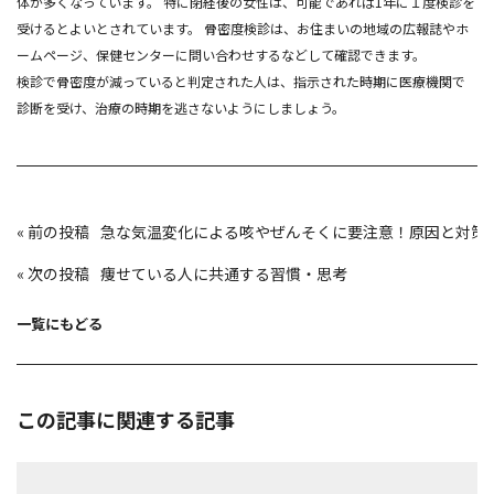
体が多くなっています。 特に閉経後の女性は、可能であれば1年に１度検診を
受けるとよいとされています。 骨密度検診は、お住まいの地域の広報誌やホ
ームページ、保健センターに問い合わせするなどして確認できます。
検診で骨密度が減っていると判定された人は、指示された時期に医療機関で
診断を受け、治療の時期を逃さないようにしましょう。
投
«
急な気温変化による咳やぜんそくに要注意！原因と対策
稿
ナ
ビ
«
痩せている人に共通する習慣・思考
ゲ
ー
シ
ョ
一覧にもどる
ン
この記事に関連する記事