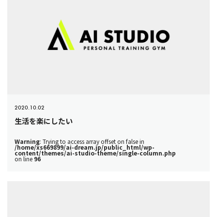
2020.10.02
生活を楽にしたい
Warning
: Trying to access array offset on false in
/home/xs669899/ai-dream.jp/public_html/wp-
content/themes/ai-studio-theme/single-column.php
on line
96