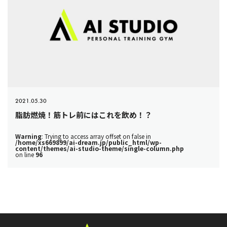
2021.05.30
脂肪燃焼！筋トレ前にはこれを飲め！？
Warning
: Trying to access array offset on false in
/home/xs669899/ai-dream.jp/public_html/wp-
content/themes/ai-studio-theme/single-column.php
on line
96