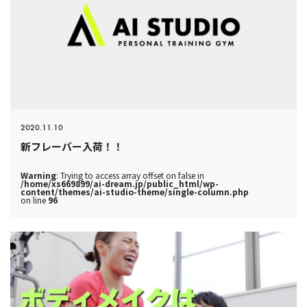
2020.11.10
新フレーバー入荷！！
Warning
: Trying to access array offset on false in
/home/xs669899/ai-dream.jp/public_html/wp-
content/themes/ai-studio-theme/single-column.php
on line
96