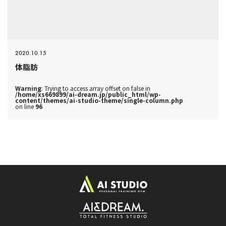
2020.10.15
体脂肪
Warning
: Trying to access array offset on false in
/home/xs669899/ai-dream.jp/public_html/wp-
content/themes/ai-studio-theme/single-column.php
on line
96
ト
ッ
プ
ペ
ー
ジ