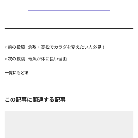
投
«
倉敷・高松でカラダを変えたい人必見！
稿
ナ
ビ
«
青魚が体に良い理由
ゲ
ー
シ
ョ
一覧にもどる
ン
この記事に関連する記事