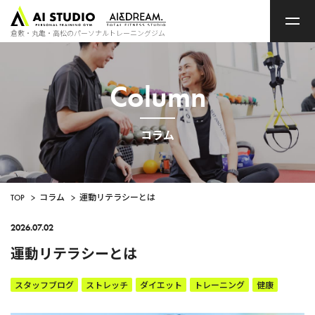
ト
ッ
プ
倉敷・丸亀・高松のパーソナルトレーニングジム
ペ
ー
ジ
Column
コラム
TOP
>
コラム
>
運動リテラシーとは
2026.07.02
運動リテラシーとは
スタッフブログ
ストレッチ
ダイエット
トレーニング
健康