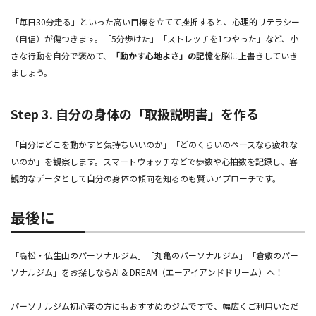
「毎日30分走る」といった高い目標を立てて挫折すると、心理的リテラシー
（自信）が傷つきます。「5分歩けた」「ストレッチを1つやった」など、小
さな行動を自分で褒めて、
「動かす心地よさ」の記憶
を脳に上書きしていき
ましょう。
Step 3. 自分の身体の「取扱説明書」を作る
「自分はどこを動かすと気持ちいいのか」「どのくらいのペースなら疲れな
いのか」を観察します。スマートウォッチなどで歩数や心拍数を記録し、客
観的なデータとして自分の身体の傾向を知るのも賢いアプローチです。
最後に
「高松・仏生山のパーソナルジム」「丸亀のパーソナルジム」「倉敷のパー
ソナルジム」をお探しならAI & DREAM（エーアイアンドドリーム）へ！
パーソナルジム初心者の方にもおすすめのジムですで、幅広くご利用いただ