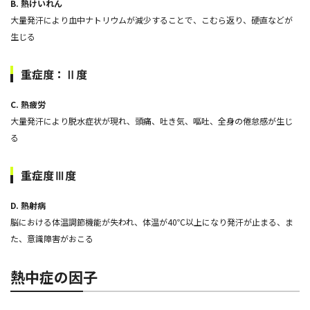
B. 熱けいれん
大量発汗により血中ナトリウムが減少することで、こむら返り、硬直などが
生じる
重症度：Ⅱ度
C. 熱疲労
大量発汗により脱水症状が現れ、頭痛、吐き気、嘔吐、全身の倦怠感が生じ
る
重症度Ⅲ度
D. 熱射病
脳における体温調節機能が失われ、体温が40℃以上になり発汗が止まる、ま
た、意識障害がおこる
熱中症の因子