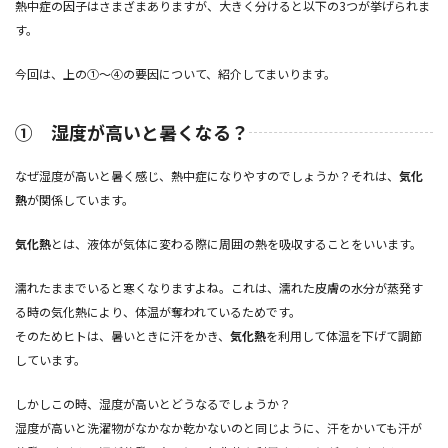
熱中症の因子はさまざまありますが、大きく分けると以下の3つが挙げられま
す。
今回は、上の①～④の要因について、紹介してまいります。
① 湿度が高いと暑くなる？
なぜ湿度が高いと暑く感じ、熱中症になりやすのでしょうか？それは、
気化
熱
が関係しています。
気化熱
とは、液体が気体に変わる際に周囲の熱を吸収することをいいます。
濡れたままでいると寒くなりますよね。これは、濡れた皮膚の水分が蒸発す
る時の気化熱により、体温が奪われているためです。
そのためヒトは、暑いときに汗をかき、
気化熱
を利用して体温を下げて調節
しています。
しかしこの時、湿度が高いとどうなるでしょうか？
湿度が高いと洗濯物がなかなか乾かないのと同じように、汗をかいても汗が