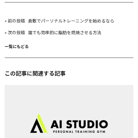
投
«
倉敷でパーソナルトレーニングを始めるなら
稿
ナ
ビ
«
誰でも効率的に脂肪を燃焼させる方法
ゲ
ー
シ
ョ
一覧にもどる
ン
この記事に関連する記事