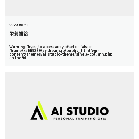
2020.08.28
栄養補給
Warning
: Trying to access array offset on false in
/home/xs669899/ai-dream.jp/public_html/wp-
content/themes/ai-studio-theme/single-column.php
on line
96