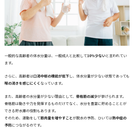
一般的な高齢者の体水分量は、一般成人と比較して
10％少ない
と言われてい
ます。
さらに、高齢者は
口渇中枢の機能が低下
し、体水分量が少ない状態であっても
喉の渇きを感じにくく
なっています。
また、高齢者の水分量が少ない理由として、
骨格筋の減少
が挙げられます。
骨格筋は動きや力を発揮するものだけでなく、水分を豊富に貯めることとが
できる貯水庫の役割もあります。
そのため、運動をして
筋肉量を増やすこと
が脱水の予防、ひいては
熱中症の
予防
につながるのです。