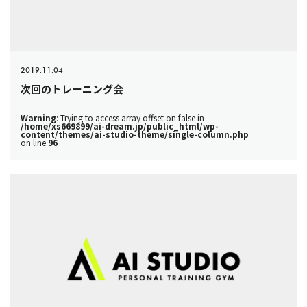
2019.11.04
次回のトレーニング会
Warning
: Trying to access array offset on false in
/home/xs669899/ai-dream.jp/public_html/wp-
content/themes/ai-studio-theme/single-column.php
on line
96