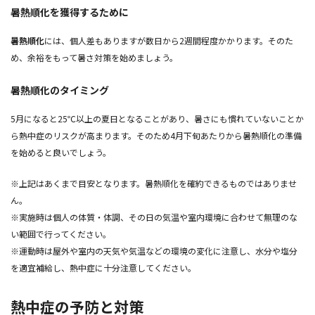
暑熱順化を獲得するために
暑熱順化
には、個人差もありますが数日から2週間程度かかります。そのた
め、余裕をもって暑さ対策を始めましょう。
暑熱順化のタイミング
5月になると25℃以上の夏日となることがあり、暑さにも慣れていないことか
ら熱中症のリスクが高まります。そのため4月下旬あたりから暑熱順化の準備
を始めると良いでしょう。
※上記はあくまで目安となります。暑熱順化を確約できるものではありませ
ん。
※実施時は個人の体質・体調、その日の気温や室内環境に合わせて無理のな
い範囲で行ってください。
※運動時は屋外や室内の天気や気温などの環境の変化に注意し、水分や塩分
を適宜補給し、熱中症に十分注意してください。
熱中症の予防と対策