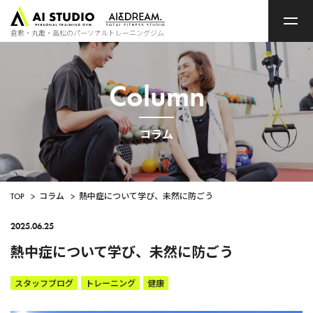
ト
ッ
プ
倉敷・丸亀・高松のパーソナルトレーニングジム
ペ
ー
ジ
Column
コラム
TOP
>
コラム
>
熱中症について学び、未然に防ごう
2025.06.25
熱中症について学び、未然に防ごう
スタッフブログ
トレーニング
健康