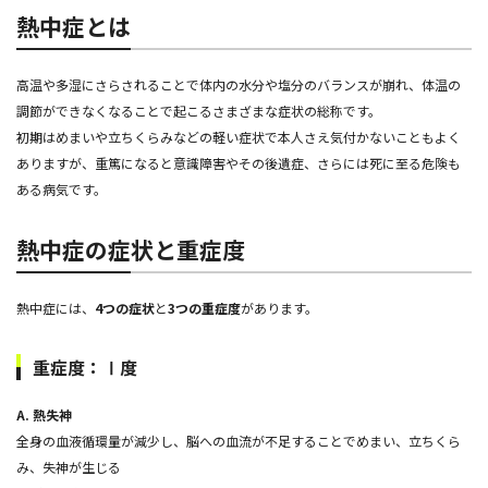
熱中症とは
高温や多湿にさらされることで体内の水分や塩分のバランスが崩れ、体温の
調節ができなくなることで起こるさまざまな症状の総称です。
初期はめまいや立ちくらみなどの軽い症状で本人さえ気付かないこともよく
ありますが、重篤になると意識障害やその後遺症、さらには死に至る危険も
ある病気です。
熱中症の症状と重症度
熱中症には、
4つの症状
と
3つの重症度
があります。
重症度：Ⅰ度
A. 熱失神
全身の血液循環量が減少し、脳への血流が不足することでめまい、立ちくら
み、失神が生じる