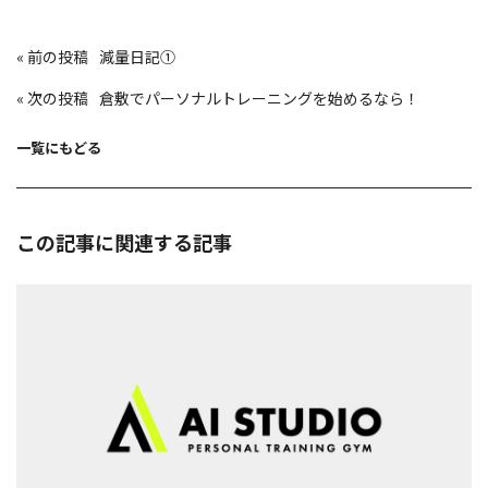
投
«
減量日記①
稿
ナ
ビ
«
倉敷でパーソナルトレーニングを始めるなら！
ゲ
ー
シ
ョ
一覧にもどる
ン
この記事に関連する記事