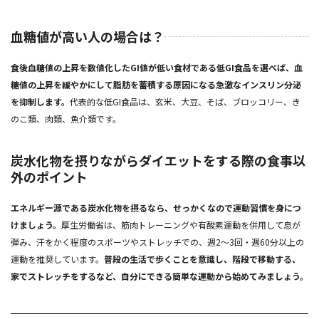
血糖値が高い人の場合は？
食後血糖値の上昇を数値化したGI値が低い食材である低GI食品を選べば、血
糖値の上昇を緩やかにして脂肪を蓄積する原因になる急激なインスリン分泌
を抑制します。
代表的な低GI食品は、玄米、大豆、そば、ブロッコリー、き
のこ類、肉類、魚介類です。
炭水化物を摂りながらダイエットをする際の食事以
外のポイント
エネルギー源である炭水化物を摂るなら、せっかくなので運動習慣を身につ
けましょう。
厚生労働省は、筋肉トレーニングや有酸素運動を併用して息が
弾み、汗をかく程度のスポーツやストレッチでの、週2～3回・週60分以上の
運動を推奨しています。
普段の生活で歩くことを意識し、階段で移動する、
家でストレッチをするなど、自分にできる簡単な運動から始めてみましょう。