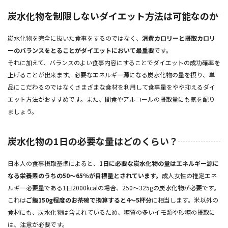
炭水化物を制限しないダイエット方法は可能なのか
炭水化物を完全に抜いた食事をするのではなく、
消費カロリーと摂取カロリ
ーのバランスをとることがダイエットにおいて最重要
です。
それに加えて、バランスのよい食事内容にすることでダイエットの成功確率を
上げることが出来ます。必要なエネルギー源になる炭水化物の量を摂り、単
品にこだわるのではなくさまざまな食材を利用して食事量をやや抑えるダイ
エット方法がおすすめです。また、間食やアルコールの摂取量にも気を配り
ましょう。
炭水化物の1日の必要な量はどのくらい？
日本人の食事摂取基準によると、
1日に必要な炭水化物の量はエネルギー源に
なる栄養素のうちの50～65％が目標量とされています。
成人女性の推定エネ
ルギー必要量である1日2000kcalの場合、250～325gの炭水化物が必要です。
これは
ご飯150g程度のお茶碗で換算すると4～5杯分
に相当します。米以外の
食材にも、炭水化物は含まれているため、糖質の多いイモ類や砂糖の摂取に
は、注意が必要です。