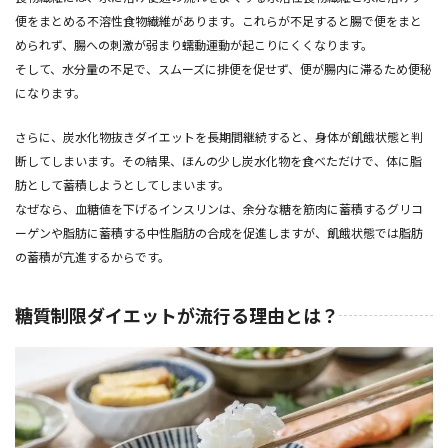
便をまとめる不溶性食物繊維があります。これらが不足すると腸で便をまと
められず、腸への刺激が弱まり蠕動運動が起こりにくくなります。
そして、水分量の不足で、スムーズに排便を促せず、便が腸内に滞るため便秘
になります。
さらに、炭水化物抜きダイエットを長期間継続すると、身体が飢餓状態と判
断してしまいます。その結果、ほんの少し炭水化物を食べただけで、体に脂
肪として蓄積しようとしてしまいます。
なぜなら、血糖値を下げるインスリンは、余分な糖を筋肉に蓄積するグリコ
ーゲンや脂肪に蓄積する中性脂肪の合成を促進しますが、飢餓状態では脂肪
の蓄積が亢進するからです。
糖質制限ダイエットが流行る理由とは？