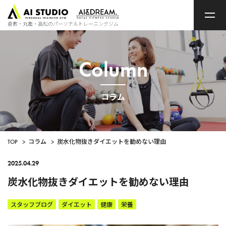
ト
ッ
プ
倉敷・丸亀・高松のパーソナルトレーニングジム
ペ
ー
ジ
Column
コラム
TOP
>
コラム
>
炭水化物抜きダイエットを勧めない理由
2025.04.29
炭水化物抜きダイエットを勧めない理由
スタッフブログ
ダイエット
健康
栄養