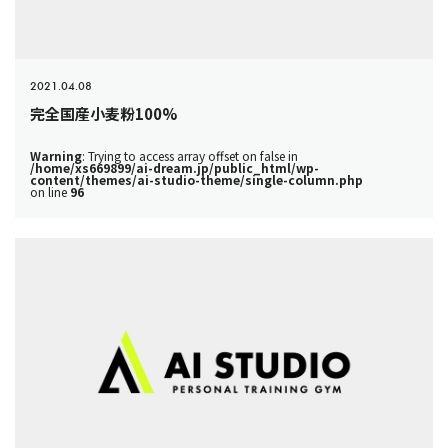
2021.04.08
完全国産小麦粉100%
Warning
: Trying to access array offset on false in
/home/xs669899/ai-dream.jp/public_html/wp-
content/themes/ai-studio-theme/single-column.php
on line
96