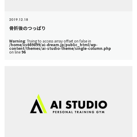
2019.12.18
骨折後のつっぱり
Warning
: Trying to access array offset on false in
/home/xs669899/ai-dream.jp/public_html/wp-
content/themes/ai-studio-theme/single-column.php
on line
96