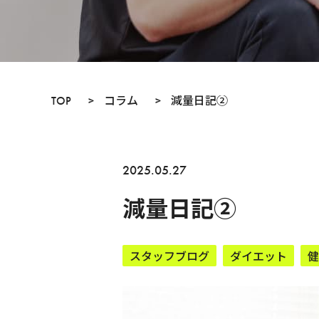
TOP
>
コラム
>
減量日記②
2025.05.27
減量日記②
スタッフブログ
ダイエット
健