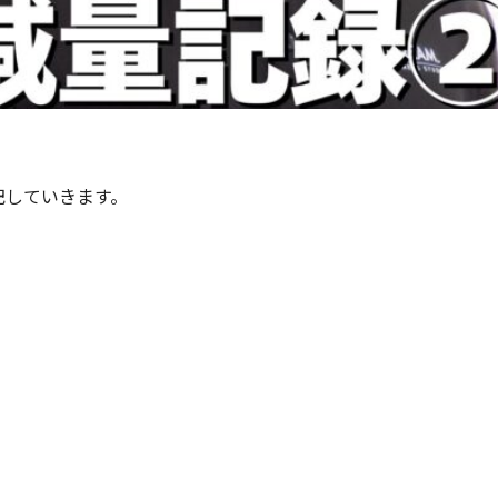
記していきます。
、
）
4%