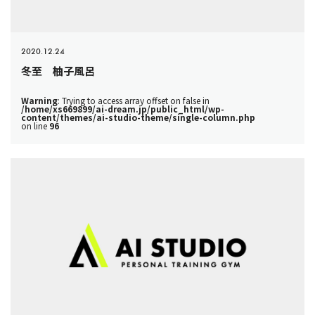
2020.12.24
冬至 柚子風呂
Warning
: Trying to access array offset on false in
/home/xs669899/ai-dream.jp/public_html/wp-
content/themes/ai-studio-theme/single-column.php
on line
96