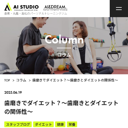
ト
ッ
プ
倉敷・丸亀・高松のパーソナルトレーニングジム
ペ
ー
ジ
Column
コラム
TOP
>
コラム
>
歯磨きでダイエット？～歯磨きとダイエットの関係性～
2025.06.19
歯磨きでダイエット？～歯磨きとダイエット
の関係性～
スタッフブログ
ダイエット
健康
栄養