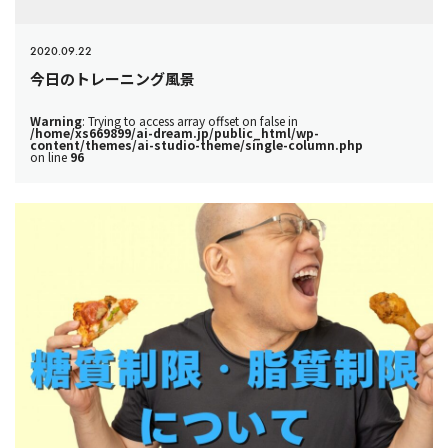
2020.09.22
今日のトレーニング風景
Warning
: Trying to access array offset on false in
/home/xs669899/ai-dream.jp/public_html/wp-
content/themes/ai-studio-theme/single-column.php
on line
96