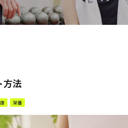
ト方法
康
栄養