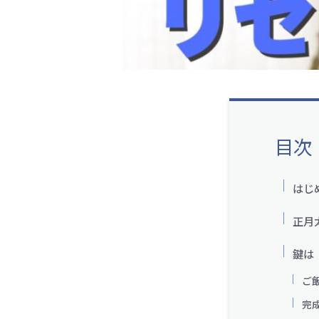
目次
はじ
正月
鍵は
ご
完