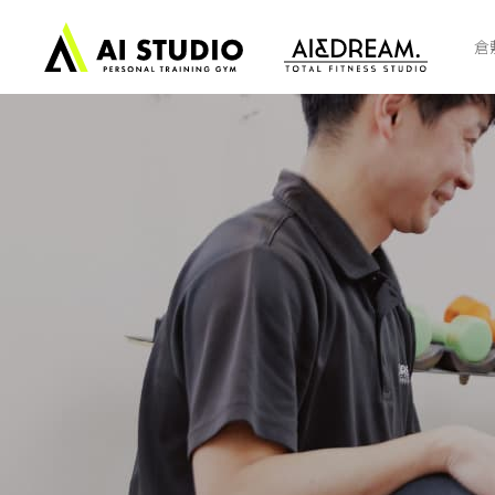
ト
ッ
倉
プ
ペ
ー
ジ