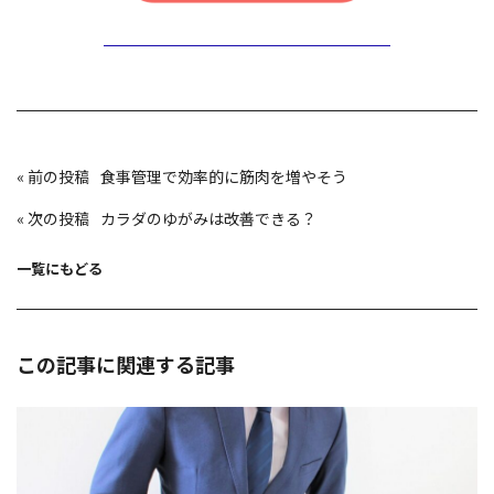
投
«
食事管理で効率的に筋肉を増やそう
稿
ナ
ビ
«
カラダのゆがみは改善できる？
ゲ
ー
シ
ョ
一覧にもどる
ン
この記事に関連する記事