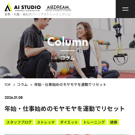
ト
ッ
プ
倉敷・丸亀・高松のパーソナルトレーニングジム
ペ
ー
ジ
Column
コラム
TOP
>
コラム
>
年始・仕事始めのモヤモヤを運動でリセット
2026.01.08
年始・仕事始めのモヤモヤを運動でリセット
スタッフブログ
ストレッチ
ダイエット
トレーニング
健康