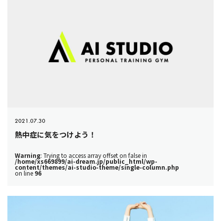
2021.07.30
熱中症に気をつけよう！
Warning
: Trying to access array offset on false in
/home/xs669899/ai-dream.jp/public_html/wp-
content/themes/ai-studio-theme/single-column.php
on line
96