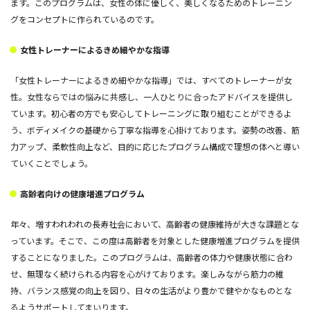
ます。このプログラムは、女性の体に優しく、美しくなるためのトレーニン
グをコンセプトに作られているのです。
女性トレーナーによるきめ細やかな指導
「女性トレーナーによるきめ細やかな指導」では、すべてのトレーナーが女
性。女性ならではの悩みに共感し、一人ひとりに合ったアドバイスを提供し
ています。初心者の方でも安心してトレーニングに取り組むことができるよ
う、ボディメイクの基礎から丁寧な指導を心掛けております。姿勢の改善、筋
力アップ、柔軟性向上など、目的に応じたプログラム構成で理想の体へと導い
ていくことでしょう。
高齢者向けの健康増進プログラム
年々、増すわれわれの長寿社会において、高齢者の健康維持が大きな課題とな
っています。そこで、この度は高齢者を対象とした健康増進プログラムを提供
することになりました。このプログラムは、高齢者の体力や健康状態に合わ
せ、無理なく続けられる内容を心がけております。楽しみながら筋力の維
持、バランス感覚の向上を図り、日々の生活がより豊かで健やかなものとな
るようサポートしてまいります。