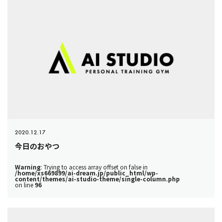
2020.12.17
今日のおやつ
Warning
: Trying to access array offset on false in
/home/xs669899/ai-dream.jp/public_html/wp-
content/themes/ai-studio-theme/single-column.php
on line
96