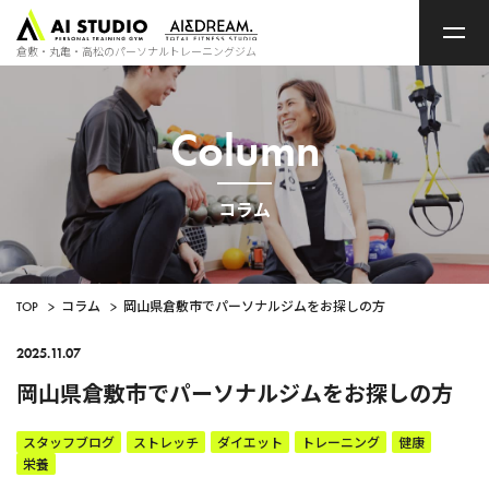
ト
ッ
プ
倉敷・丸亀・高松のパーソナルトレーニングジム
ペ
ー
ジ
Column
コラム
TOP
>
コラム
>
岡山県倉敷市でパーソナルジムをお探しの方
2025.11.07
岡山県倉敷市でパーソナルジムをお探しの方
スタッフブログ
ストレッチ
ダイエット
トレーニング
健康
栄養