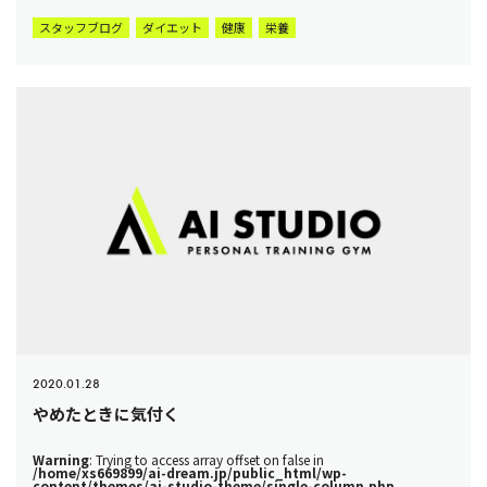
スタッフブログ
ダイエット
健康
栄養
2020.01.28
やめたときに気付く
Warning
: Trying to access array offset on false in
/home/xs669899/ai-dream.jp/public_html/wp-
content/themes/ai-studio-theme/single-column.php