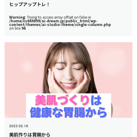
ヒップアップトレ！
Warning
: Trying to access array offset on false in
/home/xs669899/ai-dream.jp/public_html/wp-
content/themes/ai-studio-theme/single-column.php
on line
96
2025.02.18
美肌作りは胃腸から