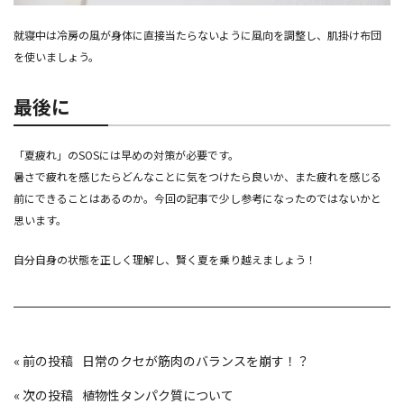
就寝中は冷房の風が身体に直接当たらないように風向を調整し、肌掛け布団
を使いましょう。
最後に
「夏疲れ」のSOSには早めの対策が必要です。
暑さで疲れを感じたらどんなことに気をつけたら良いか、また疲れを感じる
前にできることはあるのか。今回の記事で少し参考になったのではないかと
思います。
自分自身の状態を正しく理解し、賢く夏を乗り越えましょう！
投
«
日常のクセが筋肉のバランスを崩す！？
稿
ナ
ビ
«
植物性タンパク質について
ゲ