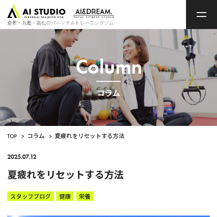
ト
ッ
プ
倉敷・丸亀・高松のパーソナルトレーニングジム
ペ
ー
ジ
Column
コラム
TOP
>
コラム
>
夏疲れをリセットする方法
2025.07.12
夏疲れをリセットする方法
スタッフブログ
健康
栄養