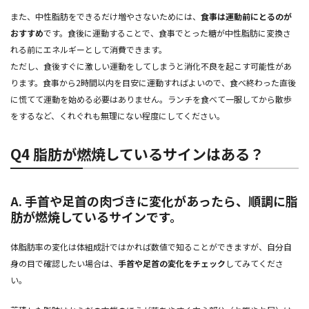
また、中性脂肪をできるだけ増やさないためには、
食事は運動前にとるのが
おすすめ
です。食後に運動することで、食事でとった糖が中性脂肪に変換さ
れる前にエネルギーとして消費できます。
ただし、食後すぐに激しい運動をしてしまうと消化不良を起こす可能性があ
ります。食事から2時間以内を目安に運動すればよいので、食べ終わった直後
に慌てて運動を始める必要はありません。ランチを食べて一服してから散歩
をするなど、くれぐれも無理にない程度にしてください。
Q4 脂肪が燃焼しているサインはある？
A. 手首や足首の肉づきに変化があったら、順調に脂
肪が燃焼しているサインです。
体脂肪率の変化は体組成計ではかれば数値で知ることができますが、自分自
身の目で確認したい場合は、
手首や足首の変化をチェック
してみてくださ
い。