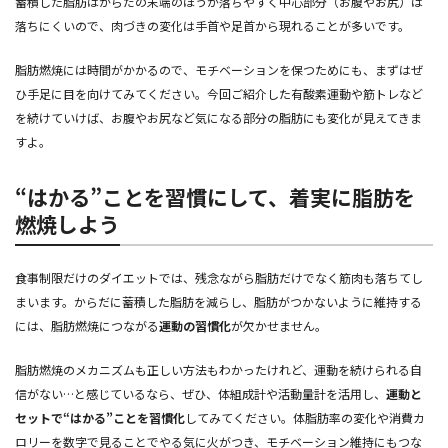
蓄積した脂肪はからだの末端のほうが落ちやすく中心部分（お腹やお尻）は
落ちにくいので、肉づきの変化は手首や足首から現れることが多いです。
脂肪燃焼には時間がかかるので、モチベーションを保つためにも、まずはぜ
ひ手足に目を向けてみてください。今回ご紹介した有酸素運動や筋トレなど
を続けていけば、お腹やお尻など気になる部分の脂肪にも変化が見えてきま
すよ。
“はかる”ことを習慣にして、着実に脂肪を
燃焼しよう
食事制限だけのダイエットでは、残念ながら脂肪だけでなく筋肉も落ちてし
まいます。からだに蓄積した脂肪を減らし、脂肪がつかないように維持する
には、脂肪燃焼につながる
運動の習慣化
が欠かせません。
脂肪燃焼のメカニズムも正しい方法もわかったけれど、運動を続けられる自
信がない…と感じているなら、ぜひ、体組成計や活動量計を活用し、
運動と
セットで“はかる”ことを習慣化
してみてください。体脂肪率の変化や消費カ
ロリーを数字で見ることでやる気に火がつき、モチベーション維持にもつな