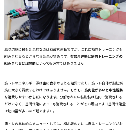
脂肪燃焼に最も効果的なのは有酸素運動ですが、これに筋肉トレーニングも
組み合わせるとさらなる効果が望めます。
有酸素運動と筋肉トレーニングの
組み合わせは理想的
といっても過言ではありません。
筋トレのエネルギー源は主に食事からとる糖質であり、筋トレ自体が脂肪燃
焼に大きく貢献するわけではありません。しかし、
筋肉量が多いと中性脂肪
を消費しやすいからだになります。
分解された中性脂肪は筋肉で消費される
だけでなく、基礎代謝によっても消費されることがその理由です（基礎代謝量
は筋肉量が多いほど増えます）。
筋トレの具体的なメニューとしては、初心者の方には自重トレーニングがお