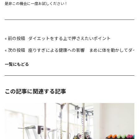
是非この機会に一度お試しください！
投
«
ダイエットをする上で押さえたいポイント
稿
ナ
ビ
«
座りすぎによる健康への影響 まめに体を動かしてダイ
ゲ
ー
シ
ョ
一覧にもどる
ン
この記事に関連する記事