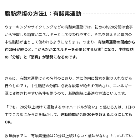
脂肪燃焼の方法1：有酸素運動
ウォーキングやサイクリングなどの有酸素運動では、初めの約20分間は食事
から摂取した糖質がエネルギーとして使われやすく、それを越えると体内の
中性脂肪が主として使われるようになります。つまり、
有酸素運動の開始から
約20分が経つと、“からだがエネルギーを必要とする状態”になり、中性脂肪
の「分解」と「消費」が活発になるのです。
さらに、有酸素運動はその名前のとおり、常に体内に酸素を取り入れながら
行うものです。中性脂肪の分解に必要な酸素が絶えず供給され、エネルギー
源に変換されやすい条件も整うので、脂肪燃焼に最適な方法といえます。
「でも、20分以上続けて運動するのはハードルが高い」と感じる方は、1日の
中でこまめにからだを動かして、
運動時間が合計20分を超えるようにしても
OK。
数年前までは「有酸素運動は20分以上続けないと意味がない」といわれてい