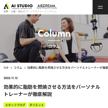
ト
ッ
プ
倉敷・丸亀・高松のパーソナルトレーニングジム
ペ
ー
ジ
Column
コラム
TOP
>
コラム
>
効果的に脂肪を燃焼させる方法をパーソナルトレーナーが徹
2025.11.12
効果的に脂肪を燃焼させる方法をパーソナル
トレーナーが徹底解説
スタッフブログ
ダイエット