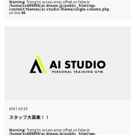
Warning
: Trying to access array offset on false in
/home/xs669899/ai-dream.jp/public_html/wp-
content/themes/ai-studio-theme/single-column.php
on line
96
2021.05.25
スタッフ大募集！！
Warning
: Trying to access array offset on false in
/home/xs669899/ai-dream.jp/public_html/wp-