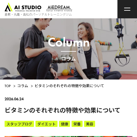
ト
ッ
プ
倉敷・丸亀・高松のパーソナルトレーニングジム
ペ
ー
ジ
Column
コラム
TOP
>
コラム
>
ビタミンのそれぞれの特徴や効果について
2026.06.24
ビタミンのそれぞれの特徴や効果について
スタッフブログ
ダイエット
健康
栄養
美容