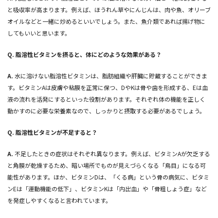
と吸収率が高まります。例えば、ほうれん草やにんじんは、肉や魚、オリーブ
オイルなどと一緒に炒めるといいでしょう。また、魚介類であれば揚げ物に
してもいいと思います。
Q.
脂溶性ビタミンを摂ると、体にどのような効果がある？
A.
水に溶けない脂溶性ビタミンは、脂肪組織や肝臓に貯蔵することができま
す。ビタミンAは皮膚や粘膜を正常に保つ、DやKは骨や歯を形成する、Eは血
液の流れを活発にするといった役割があります。それぞれ体の機能を正しく
動かすのに必要な栄養素なので、しっかりと摂取する必要があるでしょう。
Q.
脂溶性ビタミンが不足すると？
A.
不足したときの症状はそれぞれ異なります。例えば、ビタミンAが欠乏する
と角膜が乾燥するため、暗い場所でものが見えづらくなる「鳥目」になる可
能性があります。ほか、ビタミンDは、「くる病」という骨の病気に、ビタミ
ンEは「運動機能の低下」、ビタミンKは「内出血」や「骨粗しょう症」など
を発症しやすくなると言われています。