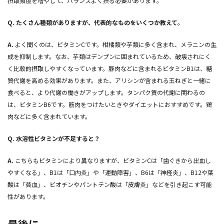
摂取頻度を増やして、バランスよく摂る必要があります。
Q.
たくさん種類がありますが、代表的なものをいくつか教えて。
A.
よく聞くのは、ビタミンCです。柑橘類や芋類に多く含まれ、メラニンの生
成を抑制します。なお、芋類はデンプンに囲まれているため、破壊されにく
く比較的摂取しやすくなっています。豚肉などに含まれるビタミンB1は、糖
質代謝を高める効果があります。また、アリシンが含まれる玉ねぎと一緒に
食べると、より代謝の働きがアップします。タンパク質の代謝に関わるの
は、ビタミンB6です。筋肉をつけたいときやダイエットにおすすめです。鶏
肉などに多く含まれています。
Q.
水溶性ビタミンが不足すると？
A.
こちらもビタミンにより異なりますが、ビタミンCは「歯ぐきから出血し
やすくなる」、B1は「口内炎」や「運動障害」、B6は「神経炎」、B12や葉
酸は「貧血」、ビオチンやパントテン酸は「皮膚炎」などを引き起こす可能
性があります。
最後に