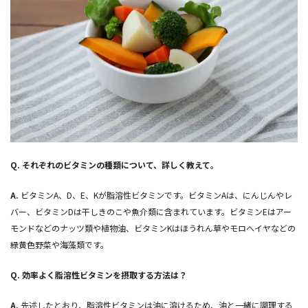
Q.
それぞれのビタミンの種類について、詳しく教えて。
A.
ビタミンA、D、E、Kが脂溶性ビタミンです。ビタミンAは、にんじんやレ
バー、ビタミンDは干しきのこや魚介類に含まれています。ビタミンEはアー
モンドなどのナッツ類や植物油、ビタミンKはほうれん草やモロヘイヤなどの
緑黄色野菜や海藻類です。
Q.
効率よく脂溶性ビタミンを摂取する方法は？
A.
先述したとおり、脂溶性ビタミンは油に溶けるため、油と一緒に調理する