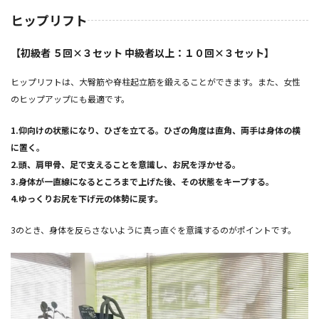
ヒップリフト
【初級者 ５回×３セット 中級者以上：１０回×３セット】
ヒップリフトは、大臀筋や脊柱起立筋を鍛えることができます。また、女性
のヒップアップにも最適です。
1.仰向けの状態になり、ひざを立てる。ひざの角度は直角、両手は身体の横
に置く。
2.頭、肩甲骨、足で支えることを意識し、お尻を浮かせる。
3.身体が一直線になるところまで上げた後、その状態をキープする。
4.ゆっくりお尻を下げ元の体勢に戻す。
3のとき、身体を反らさないように真っ直ぐを意識するのがポイントです。