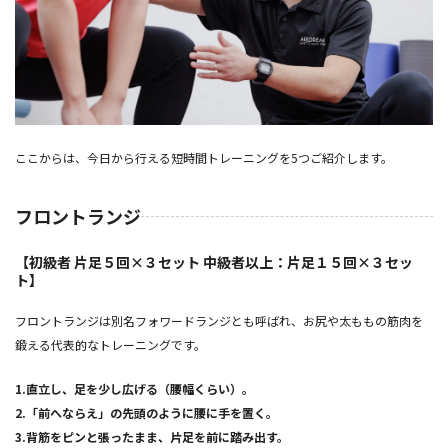
ここからは、今日から行える短時間トレーニングを5つご紹介します。
フロントランジ
【初級者 片足５回×３セット 中級者以上：片足１５回×３セッ
ト】
フロントランジは別名フォワードランジとも呼ばれ、お尻や太ももの筋肉を
鍛える代表的なトレーニングです。
1.直立し、足を少し広げる（腰幅くらい）。
2.「前へならえ」の先頭のように腰に手を置く。
3.背筋をピンと張ったまま、片足を前に踏み出す。