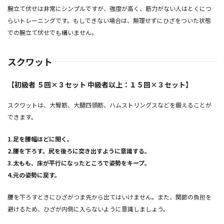
腕立て伏せは非常にシンプルですが、強度が高く、筋力がない人はとくにつ
らいトレーニングです。もしできない場合は、無理せずにひざをついた状態
での腕立て伏せでも構いません。
スクワット
【初級者 ５回×３セット 中級者以上：１５回×３セット】
スクワットは、大臀筋、大腿四頭筋、ハムストリングスなどを鍛えることが
できます。
1.足を腰幅ほどに開く。
2.腰を下ろす。尻を後ろに突き出すように意識する。
3.太もも、床が平行になったところで姿勢をキープ。
4.元の姿勢に戻す。
腰を下ろすときにひざがつま先から出てはいけません。また、関節の負担を
避けるため、ひざが内側に入らないように意識しましょう。