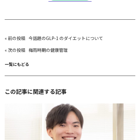
投
«
今話題のGLP-1 のダイエットについて
稿
ナ
ビ
«
梅雨時期の健康管理
ゲ
ー
シ
ョ
一覧にもどる
ン
この記事に関連する記事