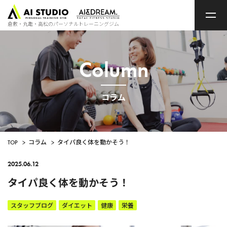
ト
ッ
プ
倉敷・丸亀・高松のパーソナルトレーニングジム
ペ
ー
ジ
Column
コラム
TOP
>
コラム
>
タイパ良く体を動かそう！
2025.06.12
タイパ良く体を動かそう！
スタッフブログ
ダイエット
健康
栄養