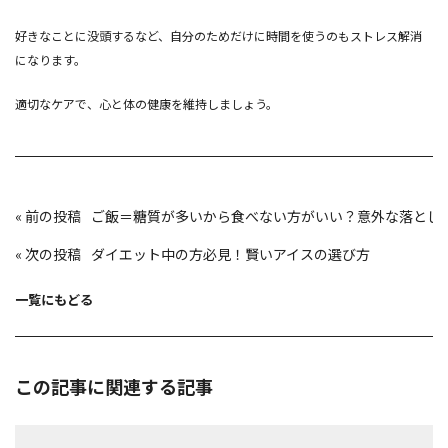
好きなことに没頭するなど、自分のためだけに時間を使うのもストレス解消
になります。
適切なケアで、心と体の健康を維持しましょう。
投
«
ご飯＝糖質が多いから食べない方がいい？意外な落とし
稿
ナ
ビ
«
ダイエット中の方必見！賢いアイスの選び方
ゲ
ー
シ
ョ
一覧にもどる
ン
この記事に関連する記事