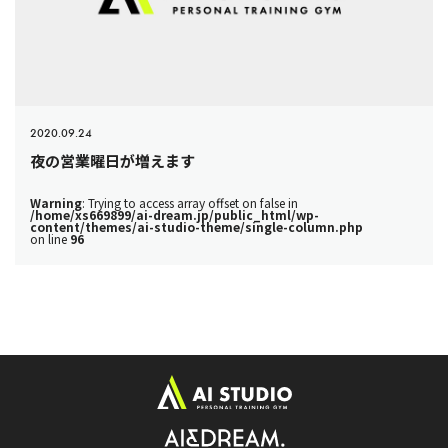
2020.09.24
夜の営業曜日が増えます
Warning
: Trying to access array offset on false in
/home/xs669899/ai-dream.jp/public_html/wp-
content/themes/ai-studio-theme/single-column.php
on line
96
ト
ッ
プ