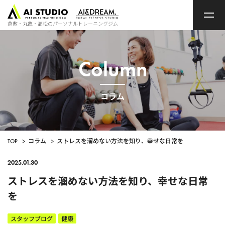
ト
ッ
プ
倉敷・丸亀・高松のパーソナルトレーニングジム
ペ
ー
ジ
Column
コラム
TOP
>
コラム
>
ストレスを溜めない方法を知り、幸せな日常を
2025.01.30
ストレスを溜めない方法を知り、幸せな日常
を
スタッフブログ
健康