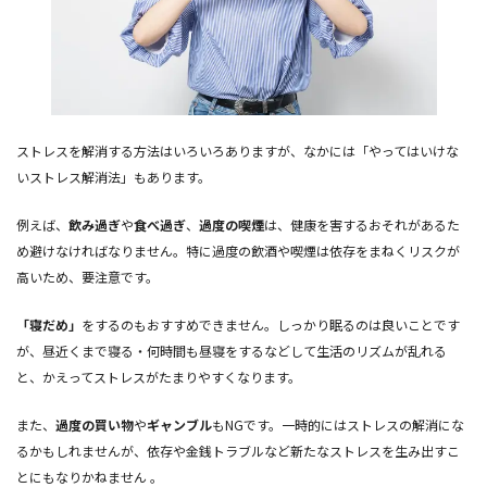
ストレスを解消する方法はいろいろありますが、なかには「やってはいけな
いストレス解消法」もあります。
例えば、
飲み過ぎ
や
食べ過ぎ
、
過度の喫煙
は、健康を害するおそれがあるた
め避けなければなりません。特に過度の飲酒や喫煙は依存をまねくリスクが
高いため、要注意です。
「寝だめ」
をするのもおすすめできません。しっかり眠るのは良いことです
が、昼近くまで寝る・何時間も昼寝をするなどして生活のリズムが乱れる
と、かえってストレスがたまりやすくなります。
また、
過度の買い物
や
ギャンブル
もNGです。一時的にはストレスの解消にな
るかもしれませんが、依存や金銭トラブルなど新たなストレスを生み出すこ
とにもなりかねません 。