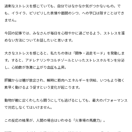
過剰なストレスを感じていても、自分ではなかなか気がつかないもの。で
も、イライラ、ピリピリした表情や眉間のシワ、への字口は隠すことはでき
ません。
今回の記事では、みなさんが毎日を心穏やかに過ごせるよう、ストレスを溜
めない方法についてお話したいと思います。
大きなストレスを感じると、私たちの体は「闘争・逃走モード」を発動しま
す。すると、アドレナリンやコルチゾールといったストレスホルモンを分泌
し、心拍数が急激に上がり血圧も上昇。
肝臓からは糖が放出され、瞬時に筋肉へエネルギーを供給、いつもより強く
素早く動けるよう促すという変化が起こります。
動物が敵に出くわしたら闘うにしても逃げるにしても、最大のパフォーマンス
で対応しなくてはいけません。
この反応の結果が、人間の場合はいわゆる「火事場の馬鹿力」。