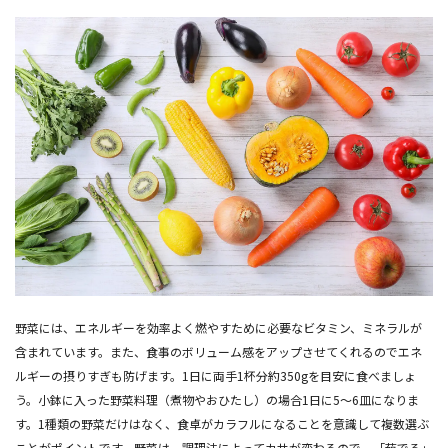
野菜には、エネルギーを効率よく燃やすために必要なビタミン、ミネラルが
含まれています。また、食事のボリューム感をアップさせてくれるのでエネ
ルギーの摂りすぎも防げます。1日に両手1杯分約350gを目安に食べましょ
う。小鉢に入った野菜料理（煮物やおひたし）の場合1日に5～6皿になりま
す。1種類の野菜だけはなく、食卓がカラフルになることを意識して複数選ぶ
ことがポイントです。野菜は、調理法によってカサが変わるので、「茹でる」