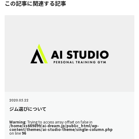
この記事に関連する記事
2020.05.22
ジム選びについて
Warning
: Trying to access array offset on false in
/home/xs669899/ai-dream.jp/public_html/wp-
content/themes/ai-studio-theme/single-column.php
on line
96