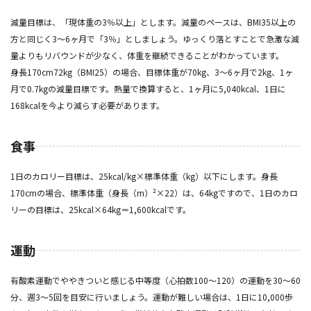
減量目標は、「現体重の3％以上」とします。減量のペースは、BMI35以上の
方と同じく3〜6ヶ月で「3％」としましょう。ゆっくり落とすことで急激な減
量よりもリバウンドが少なく、体重を継続できることがわかっています。
身長170cm72kg（BMI25）の場合、目標体重が70kg、3〜6ヶ月で2kg、1ヶ
月で0.7kgの減量目標です。熱量で換算すると、1ヶ月に5,040kcal、1日に
168kcalを今より減らす必要があります。
食事
1日のカロリー目標は、25kcal/kg×標準体重（kg）以下にします。身長
170cmの場合、標準体重（身長（m）²×22）は、64kgですので、1日のカロ
リーの目標は、25kcal×64kg＝1,600kcalです。
運動
有酸素運動でややきついと感じる中等度（心拍数100～120）の運動を30～60
分、週3〜5回を目安に行いましょう。運動が難しい場合は、1日に10,000歩