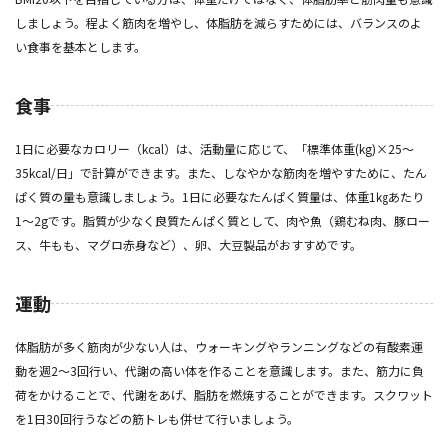
しましょう。程よく筋肉を増やし、体脂肪を減らすためには、バランスのよ
い食事を基本とします。
食事
1日に必要なカロリー（kcal）は、活動量に応じて、「標準体重(kg)×25〜
35kcal/日」で計算ができます。また、しなやかな筋肉を増やすために、たん
ぱく質の量も意識しましょう。1日に必要なたんぱく質量は、体重1㎏あたり
1〜2gです。脂質が少なく良質たんぱく質として、肉や魚（鶏むね肉、豚ロー
ス、牛もも、マグロ赤身など）、卵、大豆製品がおすすめです。
運動
体脂肪が多く筋肉が少ない人は、ウォーキングやランニングなどの有酸素運
動を週2〜3回行い、代謝の高い体を作ることを意識します。また、筋力に負
荷をかけることで、代謝をあげ、脂肪を燃焼することができます。スクワット
を1日30回行うなどの筋トレも併せて行いましょう。