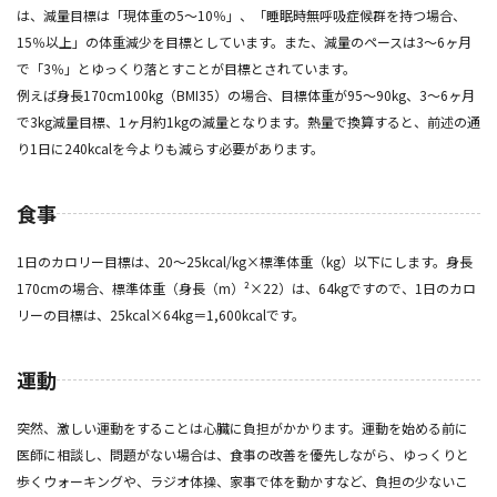
は、減量目標は「現体重の5〜10％」、「睡眠時無呼吸症候群を持つ場合、
15％以上」の体重減少を目標としています。また、減量のペースは3〜6ヶ月
で「3％」とゆっくり落とすことが目標とされています。
例えば身長170cm100kg（BMI35）の場合、目標体重が95〜90kg、3〜6ヶ月
で3kg減量目標、1ヶ月約1kgの減量となります。熱量で換算すると、前述の通
り1日に240kcalを今よりも減らす必要があります。
食事
1日のカロリー目標は、20〜25kcal/kg×標準体重（kg）以下にします。身長
170cmの場合、標準体重（身長（m）²×22）は、64kgですので、1日のカロ
リーの目標は、25kcal×64kg＝1,600kcalです。
運動
突然、激しい運動をすることは心臓に負担がかかります。運動を始める前に
医師に相談し、問題がない場合は、食事の改善を優先しながら、ゆっくりと
歩くウォーキングや、ラジオ体操、家事で体を動かすなど、負担の少ないこ