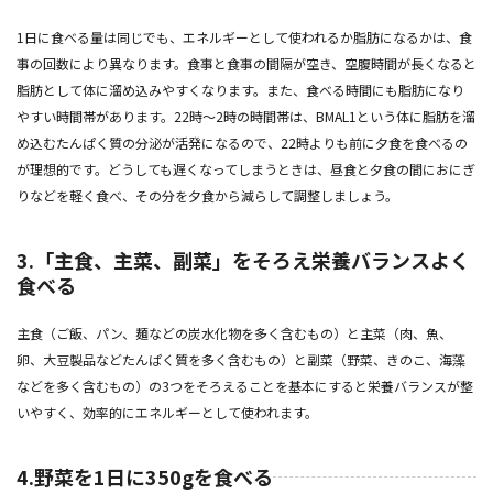
1日に食べる量は同じでも、エネルギーとして使われるか脂肪になるかは、食
事の回数により異なります。食事と食事の間隔が空き、空腹時間が長くなると
脂肪として体に溜め込みやすくなります。また、食べる時間にも脂肪になり
やすい時間帯があります。22時～2時の時間帯は、BMAL1という体に脂肪を溜
め込むたんぱく質の分泌が活発になるので、22時よりも前に夕食を食べるの
が理想的です。どうしても遅くなってしまうときは、昼食と夕食の間におにぎ
りなどを軽く食べ、その分を夕食から減らして調整しましょう。
3.「主食、主菜、副菜」をそろえ栄養バランスよく
食べる
主食（ご飯、パン、麺などの炭水化物を多く含むもの）と主菜（肉、魚、
卵、大豆製品などたんぱく質を多く含むもの）と副菜（野菜、きのこ、海藻
などを多く含むもの）の3つをそろえることを基本にすると栄養バランスが整
いやすく、効率的にエネルギーとして使われます。
4.野菜を1日に350gを食べる