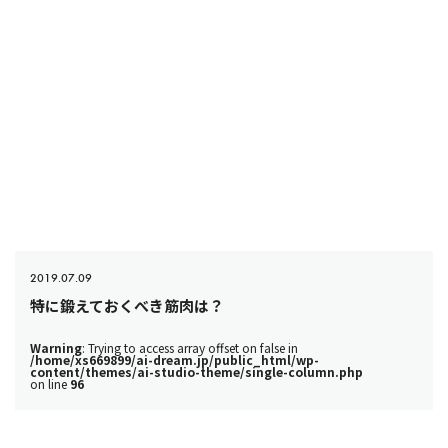
2019.07.09
特に鍛えておくべき筋肉は？
Warning
: Trying to access array offset on false in
/home/xs669899/ai-dream.jp/public_html/wp-
content/themes/ai-studio-theme/single-column.php
on line
96