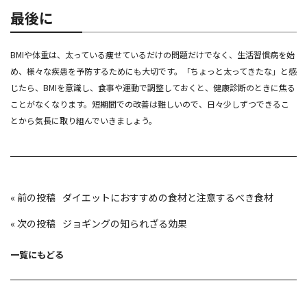
最後に
BMIや体重は、太っている痩せているだけの問題だけでなく、生活習慣病を始
め、様々な疾患を予防するためにも大切です。「ちょっと太ってきたな」と感
じたら、BMIを意識し、食事や運動で調整しておくと、健康診断のときに焦る
ことがなくなります。短期間での改善は難しいので、日々少しずつできるこ
とから気長に取り組んでいきましょう。
投
«
ダイエットにおすすめの食材と注意するべき食材
稿
ナ
ビ
«
ジョギングの知られざる効果
ゲ
ー
シ
ョ
一覧にもどる
ン