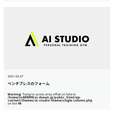
2021.02.27
ベンチプレスのフォーム
Warning
: Trying to access array offset on false in
/home/xs669899/ai-dream.jp/public_html/wp-
content/themes/ai-studio-theme/single-column.php
on line
96