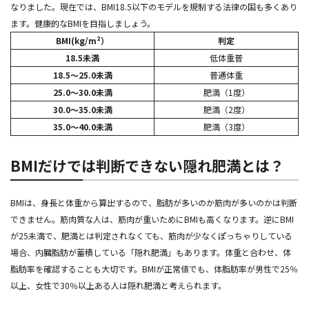
なりました。現在では、BMI18.5以下のモデルを規制する法律の国も多くあり
ます。健康的なBMIを目指しましょう。
BMI(kg/m²）
判定
18.5未満
低体重普
18.5～25.0未満
普通体重
25.0～30.0未満
肥満（1度）
30.0～35.0未満
肥満（2度）
35.0～40.0未満
肥満（3度）
BMIだけでは判断できない隠れ肥満とは？
BMIは、身長と体重から算出するので、脂肪が多いのか筋肉が多いのかは判断
できません。筋肉質な人は、筋肉が重いためにBMIも高くなります。逆にBMI
が25未満で、肥満とは判定されなくても、筋肉が少なくぽっちゃりしている
場合、内臓脂肪が蓄積している「隠れ肥満」もあります。体重と合わせ、体
脂肪率を確認することも大切です。BMIが正常値でも、体脂肪率が男性で25％
以上、女性で30％以上ある人は隠れ肥満と考えられます。