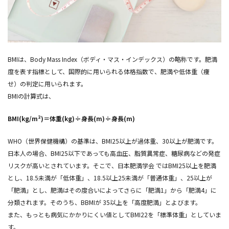
BMIは、Body Mass Index（ボディ・マス・インデックス）の略称です。肥満
度を表す指標として、国際的に用いられる体格指数で、肥満や低体重（痩
せ）の判定に用いられます。
BMIの計算式は、
BMI(kg/m²)＝体重(kg)÷身長(m)÷身長(m)
WHO（世界保健機構）の基準は、BMI25以上が過体重、30以上が肥満です。
日本人の場合、BMI25以下であっても高血圧、脂質異常症、糖尿病などの発症
リスクが高いとされています。そこで、日本肥満学会 ではBMI25以上を肥満
とし、18.5未満が「低体重」、18.5以上25未満が「普通体重」、25以上が
「肥満」とし、肥満はその度合いによってさらに「肥満1」から「肥満4」に
分類されます。そのうち、BBMIが 35以上を「高度肥満」とよびます。
また、もっとも病気にかかりにくい値としてBMI22を「標準体重」としていま
す。