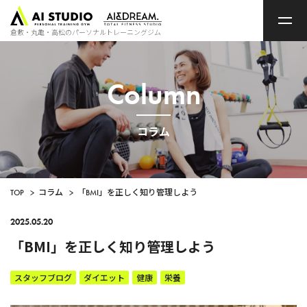
ト
ッ
プ
倉敷・丸亀・高松のパーソナルトレーニングジム
ペ
ー
ジ
Column
コラム
TOP
>
コラム
>
「BMI」を正しく知り管理しよう
2025.05.20
「BMI」を正しく知り管理しよう
スタッフブログ
ダイエット
健康
栄養